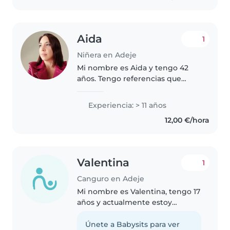
disfruto..
Aida
1
Niñera en Adeje
Mi nombre es Aida y tengo 42
años. Tengo referencias que
puedo compartir. Llevo cuidando
niños de forma intermitente
Experiencia: > 11 años
desde que mi hermano nació en
12,00 €/hora
el 92, jejeje. Tengo mucha
experiencia..
Valentina
1
Canguro en Adeje
Mi nombre es Valentina, tengo 17
años y actualmente estoy
cursando Bachillerato. Me
considero una persona empática,
Únete a Babysits para ver