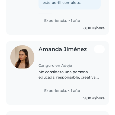
responsable y con gran trato
este perfil completo.
hacia los niños. A lo largo de mis..
Experiencia: > 1 año
18,00 €/hora
Amanda Jiménez
Canguro en Adeje
Me considero una persona
educada, responsable, creativa y
con una gran imaginación para
compartir con los más pequeños.
Experiencia: < 1 año
Me apasiona la infancia y sus
9,00 €/hora
procesos de desarrollo,
actualmente..