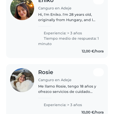
Eniko
Canguro en Adeje
Hi, I'm Eniko. I'm 28 years old,
originally from Hungary, and I
speak native Hungarian and
fluent English. I lived, studied,
Experiencia: > 3 años
and worked in London for 7
Tiempo medio de respuesta: 1
years, and I've recently moved..
minuto
12,00 €/hora
Rosie
Canguro en Adeje
Me llamo Rosie, tengo 18 años y
ofrezco servicios de cuidado
infantil con responsabilidad,
paciencia y entusiasmo. Desde
Experiencia: > 3 años
pequeña siempre me han
10,00 €/hora
encantado los niños, por lo que