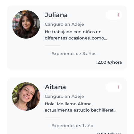
Juliana
1
Canguro en Adeje
He trabajado con niños en
diferentes ocasiones, como
niñera particular y como Au pair,
desde los 6 meses hasta los 13
Experiencia: > 3 años
años, actualmente no tengo un
12,00 €/hora
certificado de estudios pero
tengo..
Aitana
1
Canguro en Adeje
Hola! Me llamo Aitana,
actualmente estudio bachillerato
y estoy buscando trabajo como
canguro los fines de semana
Experiencia: < 1 año
(podría hacer alguna excepción