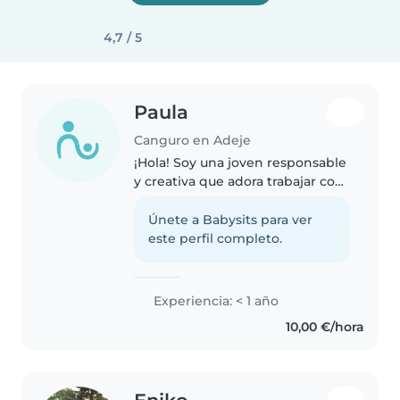
4,7 / 5
Paula
Canguro en Adeje
¡Hola! Soy una joven responsable
y creativa que adora trabajar con
niños. Tengo experiencia
cuidando niños en edad de
Únete a Babysits para ver
guardería y de primaria, y me
este perfil completo.
encanta leerles cuentos, hacer
manualidades..
Experiencia: < 1 año
10,00 €/hora