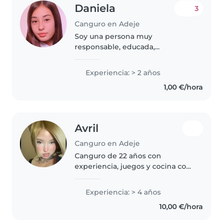
Daniela
3
Canguro en Adeje
Soy una persona muy
responsable, educada,
comprometida, atenta y
dispuesta a que tanto los padres
Experiencia: > 2 años
como los niños queden
1,00 €/hora
satisfechos, atenderlos en tareas,
juegos y todo lo que necesiten..
Avril
Canguro en Adeje
Canguro de 22 años con
experiencia, juegos y cocina con
amor
Experiencia: > 4 años
10,00 €/hora