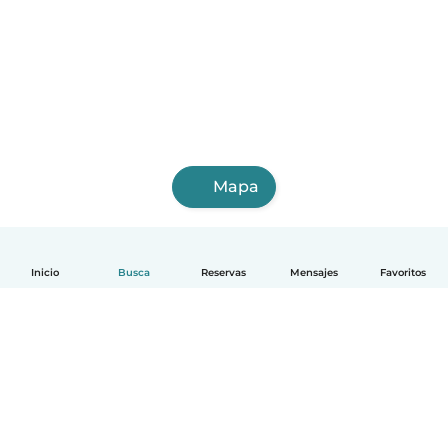
Mapa
Inicio
Busca
Reservas
Mensajes
Favoritos
Español
Cómo funciona
Ayuda
Términos y Privacidad