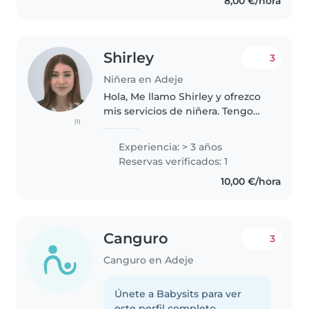
8,00 €/hora
entre semana). Soy una persona
responsable,..
Shirley
3
Niñera en Adeje
Hola, Me llamo Shirley y ofrezco
mis servicios de niñera. Tengo
(1)
más de 3 años de experiencia en
el cuidado de niños,
Experiencia: > 3 años
especialmente con una niña de
Reservas verificados: 1
4 años y su hermanito de 1 año,
10,00 €/hora
a..
Canguro
3
Canguro en Adeje
Únete a Babysits para ver
este perfil completo.