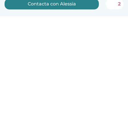
Contacta con Alessia
2
Español
Cómo funciona
Ayuda
Términos y Privacidad
Precios
Datos de la empresa
Babysits para Empresas
Normas de la comunidad