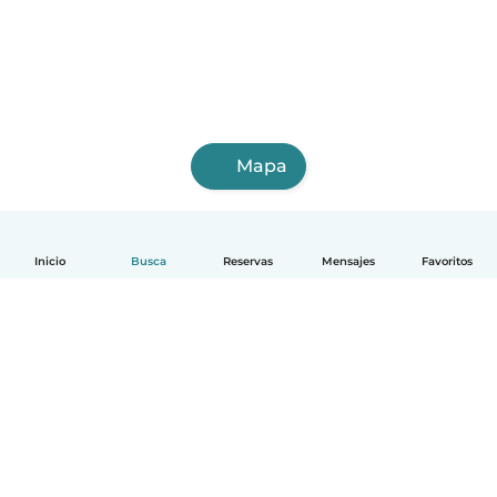
Mapa
Inicio
Busca
Reservas
Mensajes
Favoritos
Español
Cómo funciona
Ayuda
Términos y Privacidad
Precios
Datos de la empresa