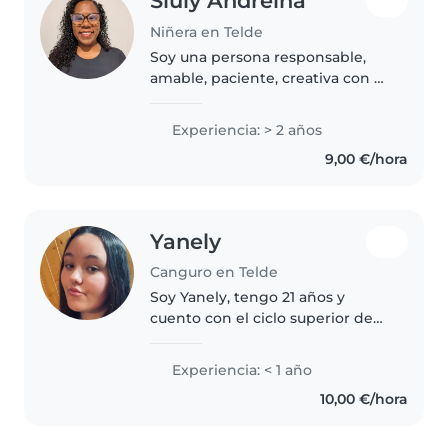
Siuly Andreina
Niñera en Telde
Soy una persona responsable,
amable, paciente, creativa con y
respetuosa por lo que me adapto
a las normas de cada hogar.
Experiencia: > 2 años
Tengo 2 años de experiencia
9,00 €/hora
cuidando niños en edades de 1..
Yanely
Canguro en Telde
Soy Yanely, tengo 21 años y
cuento con el ciclo superior de
Educación Infantil. He trabajado
con niños de 0 a 6 años, lo que
Experiencia: < 1 año
me ha permitido desarrollar
10,00 €/hora
paciencia, responsabilidad..