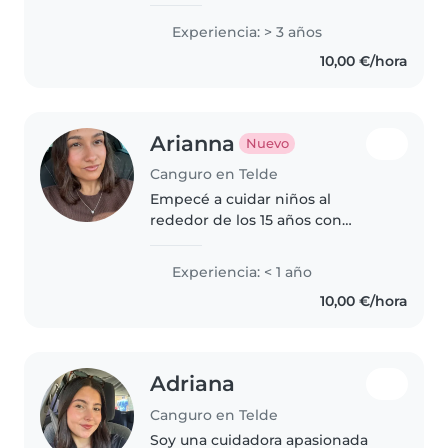
niños pequeños y preescolares.
Me encanta contar historias,
Experiencia: > 3 años
dibujar y hacer manualidades
10,00 €/hora
con ellos. Con experiencia en
tareas..
Arianna
Nuevo
Canguro en Telde
Empecé a cuidar niños al
rededor de los 15 años con
familiares, acabo de terminar mis
estudios de educación infantil,
Experiencia: < 1 año
mi formación ha sido dual por lo
10,00 €/hora
que he hecho prácticas en
varios..
Adriana
Canguro en Telde
Soy una cuidadora apasionada