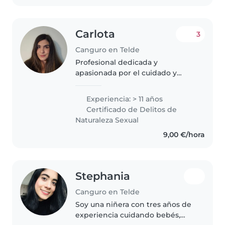
hermanas..
Carlota
3
Canguro en Telde
Profesional dedicada y
apasionada por el cuidado y
desarrollo infantil. Mi enfoque se
centra en crear un ambiente
Experiencia: > 11 años
seguro, estimulante y divertido
Certificado de Delitos de
donde los niños puedan
Naturaleza Sexual
aprender, jugar..
9,00 €/hora
Stephania
Canguro en Telde
Soy una niñera con tres años de
experiencia cuidando bebés,