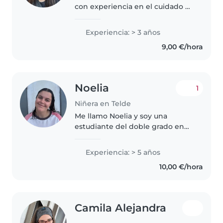
con experiencia en el cuidado de
bebés, niños pequeños y
preescolares. Me encanta
Experiencia: > 3 años
organizar actividades creativas
9,00 €/hora
como manualidades y juegos.
Cuento con..
Noelia
1
Niñera en Telde
Me llamo Noelia y soy una
estudiante del doble grado en
Educación Infantil y Primaria en
la ULPGC, con 6 años de
Experiencia: > 5 años
experiencia como niñera,
10,00 €/hora
aunque también puedo ofrecer
clases de apoyo..
Camila Alejandra