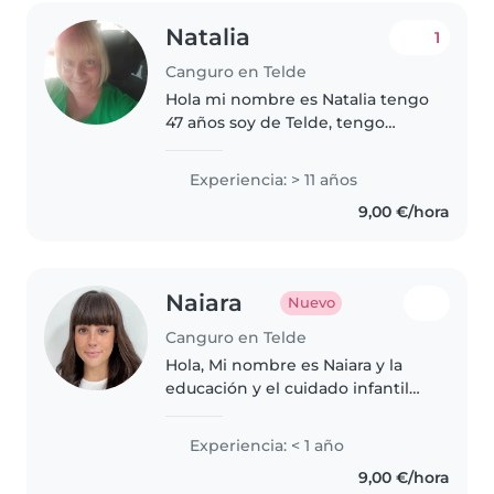
Natalia
1
Canguro en Telde
Hola mi nombre es Natalia tengo
47 años soy de Telde, tengo
vehículo auxiliar terapeuta
infantil,de farmacia y auxiliar de
Experiencia: > 11 años
enfermería.tengo experiencia en
9,00 €/hora
el cuidado de bebés y niños..
Naiara
Nuevo
Canguro en Telde
Hola, Mi nombre es Naiara y la
educación y el cuidado infantil
han sido siempre mi verdadera
vocación. Desde muy pequeña
Experiencia: < 1 año
he estado rodeada de niños
9,00 €/hora
gracias a que tengo varias