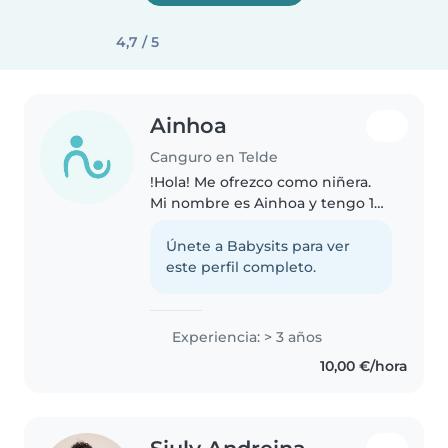
4,7 / 5
Ainhoa
Canguro en Telde
!Hola! Me ofrezco como niñera.
Mi nombre es Ainhoa y tengo 17
años. Me encantan los niños
pequeños y tengo experiencia
Únete a Babysits para ver
cuidando a primos y niños de mi
este perfil completo.
familia. Soy responsable,
paciente..
Experiencia: > 3 años
10,00 €/hora