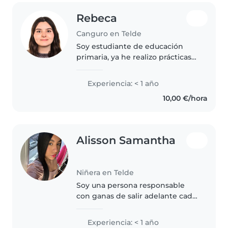
Rebeca
Canguro en Telde
Soy estudiante de educación
primaria, ya he realizo prácticas
en colegios y me encanta
trabajar con niños. Podría
Experiencia: < 1 año
ayudarlos con sus tareas, además
10,00 €/hora
de pasar el rato jugando.
Alisson Samantha
Niñera en Telde
Soy una persona responsable
con ganas de salir adelante cada
día,me gusta ser independiente
y ganarme las cosas
Experiencia: < 1 año