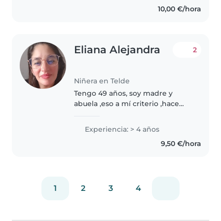
honradamente .
10,00 €/hora
Eliana Alejandra
2
Niñera en Telde
Tengo 49 años, soy madre y
abuela ,eso a mí criterio ,hace
que comprenda las necesidades
y requerimientos de los padres y
Experiencia: > 4 años
delos niños.Soy una persona
9,50 €/hora
divertida , cariñosa y
comprensiva,..
1
2
3
4