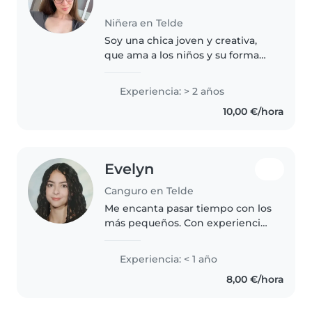
Niñera en Telde
Soy una chica joven y creativa,
que ama a los niños y su forma
tan pura de ver el mundo. He
elegido trabajar como niñera
Experiencia: > 2 años
porque siempre me ha sido
10,00 €/hora
sencillo establecer conexiones
bonitas..
Evelyn
Canguro en Telde
Me encanta pasar tiempo con los
más pequeños. Con experiencia
cuidando niños de diferentes
edades, aunque sea muy joven,
Experiencia: < 1 año
estoy llena de energía y ganas
8,00 €/hora
de ayudar. Me gustan los juegos,..