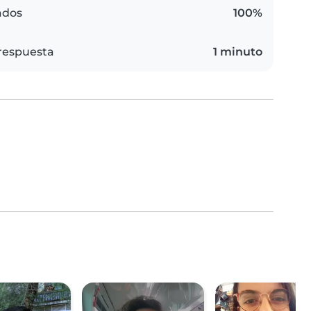
ados
100%
respuesta
1 minuto