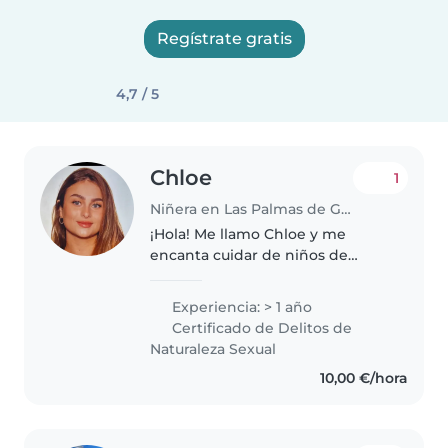
Regístrate gratis
4,7 / 5
Chloe
1
Niñera en Las Palmas de Gran Canaria
¡Hola! Me llamo Chloe y me
encanta cuidar de niños de
todas las edades. Tengo bastante
experiencia acompañando a
Experiencia: > 1 año
familias, asegurándome de que
Certificado de Delitos de
sus hijos estén felices, seguros y
Naturaleza Sexual
cómodos...
10,00 €/hora