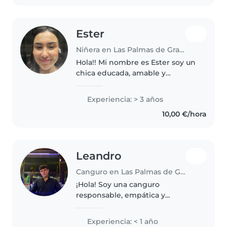
Ester
Niñera en Las Palmas de Gran Canaria
Hola!! Mi nombre es Ester soy un
chica educada, amable y
formada. Me gustan mucho los
niños y tengo tiempo para ellos.
Experiencia: > 3 años
Soy una chica responsable,
10,00 €/hora
divertida, educada y cariñosa.
Puedo..
Leandro
Canguro en Las Palmas de Gran Canaria
¡Hola! Soy una canguro
responsable, empática y
paciente, aunque sin experiencia
formal, estoy lista para cuidar a
Experiencia: < 1 año
tus hijos. Me encanta leer a los