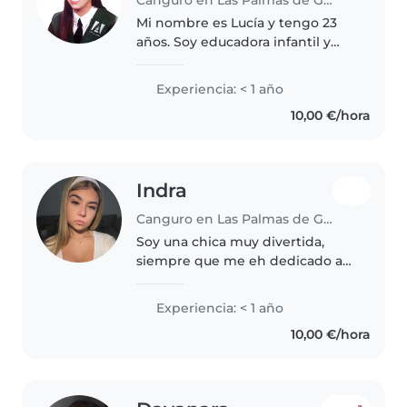
Canguro en Las Palmas de Gran Canaria
Mi nombre es Lucía y tengo 23
años. Soy educadora infantil y
actualmente me estoy sacando
la carrera de magisterio infantil.
Experiencia: < 1 año
Además tengo experiencia, he
10,00 €/hora
cuidado a muchos niños. Me..
Indra
Canguro en Las Palmas de Gran Canaria
Soy una chica muy divertida,
siempre que me eh dedicado a
esto luego los niños se llevan
super bien conmigo, siempre
Experiencia: < 1 año
entretenidos, cualquier cosa que
10,00 €/hora
necesiten siempre la van a
tener..