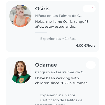
Osiris
1
Niñera en Las Palmas de Gran Canaria
Holaa, me llamo Osiris, tengo 18
años, estoy estudiando
Sociosanitario, me gusta mucho
trabajar con niños y los adoro,
Experiencia: > 2 años
me estoy capacitando también
6,00 €/hora
para cuidar a niños en situación..
Odamae
Canguro en Las Palmas de Gran Canaria
I have been working with
children since 2018 in summer
camps, daycare centers, and
schools, including the
Experiencia: > 5 años
International School of
Certificado de Delitos de
Eindhoven. I have experience