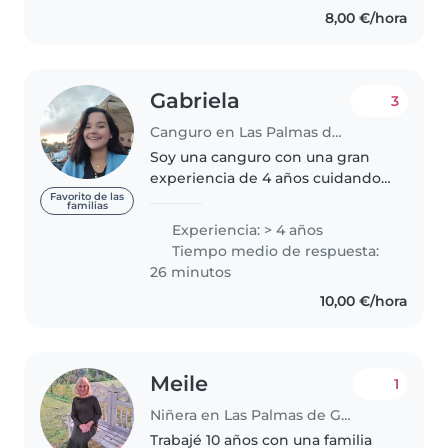
8,00 €/hora
niños, hacer manualidades y
jugar..
Gabriela
3
Canguro en Las Palmas de Gran Canaria
Soy una canguro con una gran
experiencia de 4 años cuidando
niños de todas las edades, desde
Favorito de las
familias
bebés hasta adolescentes. Tengo
Experiencia: > 4 años
habilidades especiales para
Tiempo medio de respuesta:
atender a niños con
26 minutos
necesidades..
10,00 €/hora
Meile
1
Niñera en Las Palmas de Gran Canaria
Trabajé 10 años con una familia