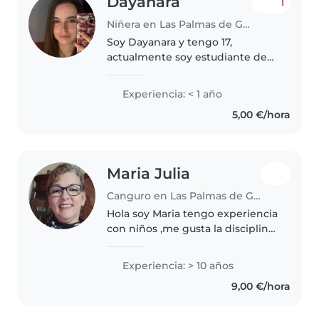
Dayanara
1
Niñera en Las Palmas de Gran Canaria
Soy Dayanara y tengo 17,
actualmente soy estudiante de
bachillerato
Experiencia: < 1 año
5,00 €/hora
Maria Julia
Canguro en Las Palmas de Gran Canaria
Hola soy Maria tengo experiencia
con niños ,me gusta la disciplina
soy muy cariñosa y paciente, es
un trabajo que me encanta ,se
Experiencia: > 10 años
cocinar ,me gustan las
9,00 €/hora
manualidades ,ver pelis
infantiles..