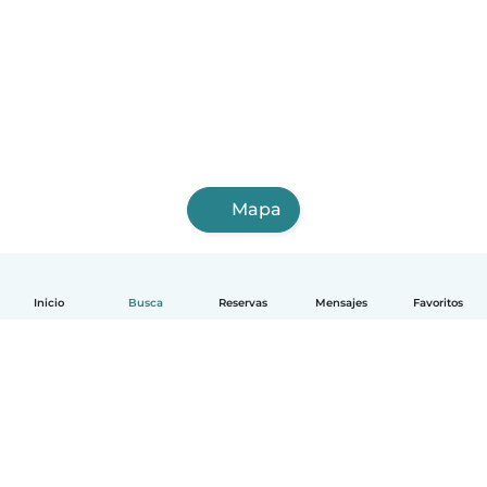
Mapa
Inicio
Busca
Reservas
Mensajes
Favoritos
Español
Cómo funciona
Ayuda
Términos y Privacidad