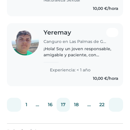
Naturaleza Sexual
caring for children from..
10,00 €/hora
Yeremay
Canguro en Las Palmas de Gran Canaria
¡Hola! Soy un joven responsable,
amigable y paciente, con
experiencia en el cuidado de
niños en edad preescolar,
Experiencia: < 1 año
escolar y adolescentes. Me
10,00 €/hora
encanta dibujar, leer cuentos,
tocar música..
1
...
16
17
18
...
22