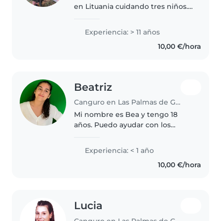
en Lituania cuidando tres niños.
Al tercer niño, un niño pequeño,
lo cuidé desde los 2 meses hasta
Experiencia: > 11 años
los 7 años. También llevaba a los
10,00 €/hora
niños al colegio..
Beatriz
Canguro en Las Palmas de Gran Canaria
Mi nombre es Bea y tengo 18
años. Puedo ayudar con los
deberes. Si estás buscando
niñera y te gustaría saber más
Experiencia: < 1 año
sobre mi, ponte en contacto
10,00 €/hora
conmigo, intento buscar un
trabajo compatible..
Lucia