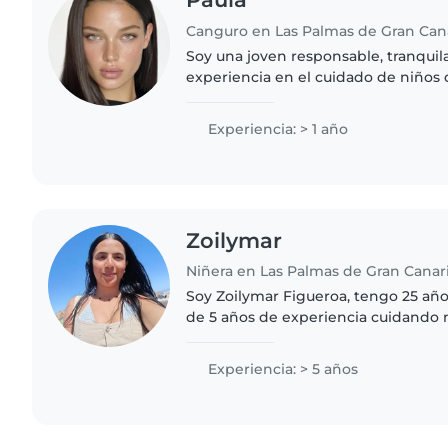
Canguro en Las Palmas de Gran Can
Soy una joven responsable, tranquila
experiencia en el cuidado de niños 
Tengo un año de experiencia y estoy
primeros auxilios ya..
Experiencia: > 1 año
Zoilymar
Niñera en Las Palmas de Gran Canar
Soy Zoilymar Figueroa, tengo 25 añ
de 5 años de experiencia cuidando 
diferentes edades. Me caracterizo p
responsable, cariñosa,..
Experiencia: > 5 años