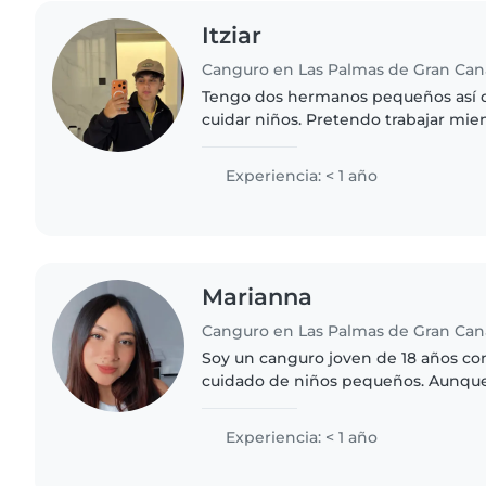
Itziar
Canguro en Las Palmas de Gran Can
Tengo dos hermanos pequeños así 
cuidar niños. Pretendo trabajar mien
universidad para ayudar a la familia 
Erasmus. Obviamente..
Experiencia: < 1 año
Marianna
Canguro en Las Palmas de Gran Can
Soy un canguro joven de 18 años con
cuidado de niños pequeños. Aunque
soy una persona responsable, amigab
encanta hacer manualidades..
Experiencia: < 1 año