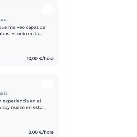
aria
que me veo capaz de
tras estudio en la
y ahorrar e irme de
10,00 €/hora
aria
 experiencia en el
 soy nuevo en esto,
le y tranquila. Me
8,00 €/hora