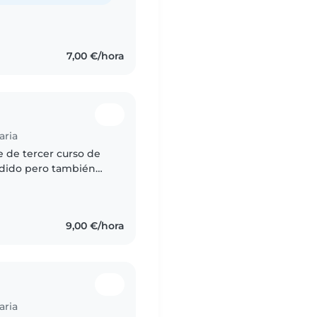
7,00 €/hora
aria
e de tercer curso de
cidido pero también
an todo los tipos de
9,00 €/hora
aria