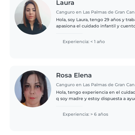
Laura
Canguro en Las Palmas de Gran Can
Hola, soy Laura, tengo 29 años y tr
apasiona el cuidado infantil y cuent
versátiles para adaptarme a diferen
necesidades. Soy paciente,..
Experiencia: < 1 año
Rosa Elena
Canguro en Las Palmas de Gran Can
Hola, tengo experiencia en el cuid
q soy madre y estoy dispuesta a ayu
con el cuidado de sus niños. Trato 
paciente con..
Experiencia: > 6 años