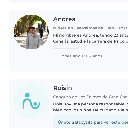
Andrea
Niñera en Las Palmas de Gran Canar
Mi nombre es Andrea, tengo 23 años
Canaria, estudie la carrera de Psico
durante 4 años y este año volví a Gr
acompañar a mi familia..
Experiencia: > 2 años
Roisin
Canguro en Las Palmas de Gran Can
Hola, soy una persona responsable, c
bien con los niños. He cuidado a l
una amiga, recogiéndola del cole y 
día. También..
Únete a Babysits para ver este per