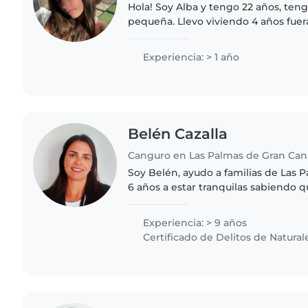
Hola! Soy Alba y tengo 22 años, te
pequeña. Llevo viviendo 4 años fuer
estudios, por lo tanto soy independi
llevo las tareas de casa..
Experiencia: > 1 año
Belén Cazalla
Canguro en Las Palmas de Gran Can
Soy Belén, ayudo a familias de Las 
6 años a estar tranquilas sabiendo q
seguros, cuidados y estimulados, si
seguridad ni..
Experiencia: > 9 años
Certificado de Delitos de Natural