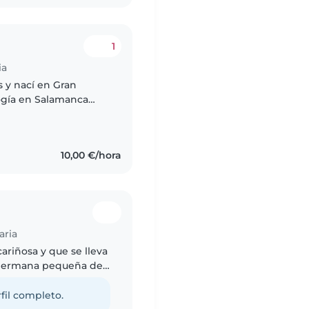
1
ia
 y nací en Gran
logía en Salamanca
an Canaria para
10,00 €/hora
aria
ariñosa y que se lleva
a hermana pequeña de
ayudándola en su día a
fil completo.