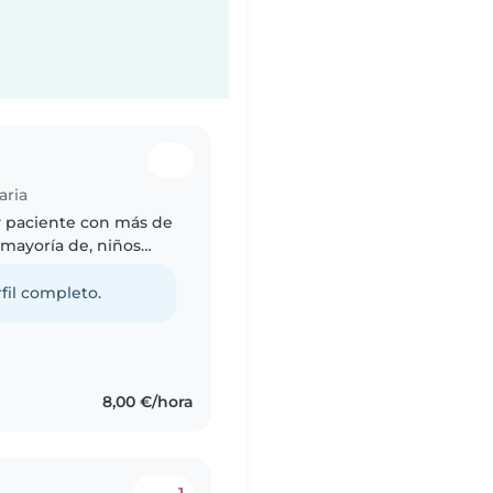
aria
y paciente con más de
 mayoría de, niños
lia. Me encanta
fil completo.
8,00 €/hora
1