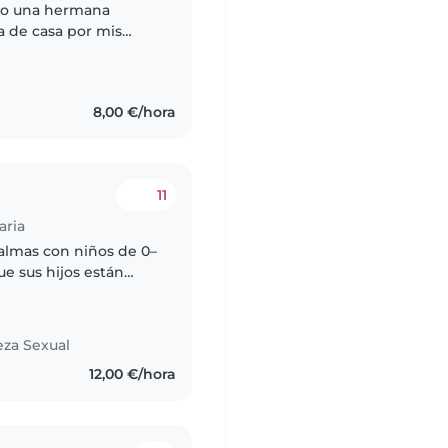
ngo una hermana
a de casa por mis
ente y se cocinar y
8,00 €/hora
11
aria
Palmas con niños de 0–
ue sus hijos están
n preocuparse por la
eza Sexual
12,00 €/hora