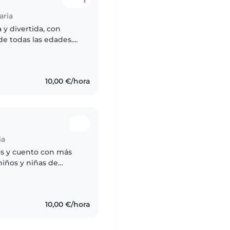
aria
 y divertida, con
de todas las edades.
 certificado en
10,00 €/hora
ia
os y cuento con más
niños y niñas de
or ser una persona
10,00 €/hora