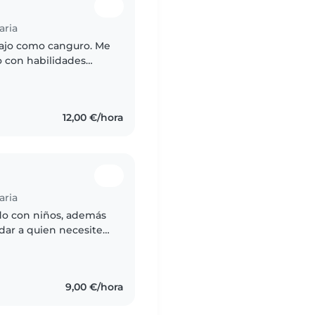
aria
abajo como canguro. Me
o con habilidades
tes edades y
12,00 €/hora
aria
ado con niños, además
dar a quien necesite
amable, respetuoso y
9,00 €/hora