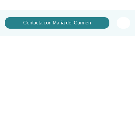
Contacta con María del Carmen
Español
Cómo funciona
Ayuda
Términos y Privacidad
Precios
Datos de la empresa
Babysits para Empresas
Normas de la comunidad