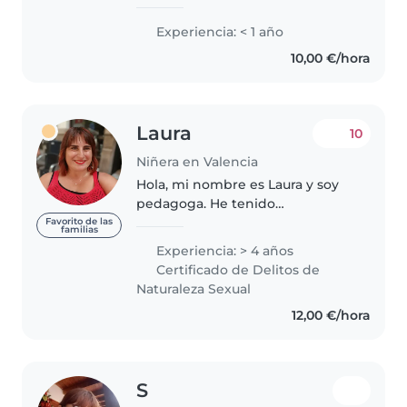
trabajando en nidos, colegios y.
también en hogares de familia,
Experiencia: < 1 año
tengo referencias de familias
10,00 €/hora
americanas y francesas..
Laura
10
Niñera en Valencia
Hola, mi nombre es Laura y soy
pedagoga. He tenido
experiencia de niñera desde los
Favorito de las
familias
16 años.Me encanta el contacto
Experiencia: > 4 años
con los más pequeños y poder
Certificado de Delitos de
interactuar con ellos. Soy una
Naturaleza Sexual
persona..
12,00 €/hora
S