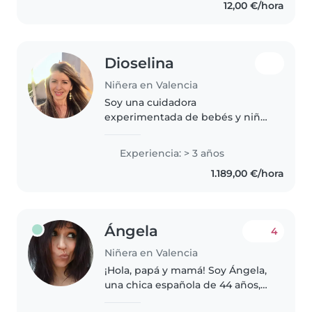
12,00 €/hora
forma divertida y compartir..
Dioselina
Niñera en Valencia
Soy una cuidadora
experimentada de bebés y niños
pequeños con más de 3 años de
experiencia. Hablo español y
Experiencia: > 3 años
puedo ayudar con una variedad
1.189,00 €/hora
de tareas como dibujar, leer
cuentos, hacer..
Ángela
4
Niñera en Valencia
¡Hola, papá y mamá! Soy Ángela,
una chica española de 44 años,
alegre y cariñosa. Estoy aquí para