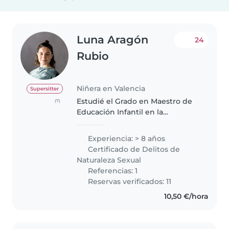
Luna Aragón
24
Rubio
Niñera en Valencia
Supersitter
Estudié el Grado en Maestro de
(7)
Educación Infantil en la
Universidad de Burgos y Danza
Contemporánea en la Escuela
Experiencia: > 8 años
Profesional de Danza de Castilla
Certificado de Delitos de
y León "Ana Laguna". Además,
Naturaleza Sexual
cuento..
Referencias: 1
Reservas verificados: 11
10,50 €/hora