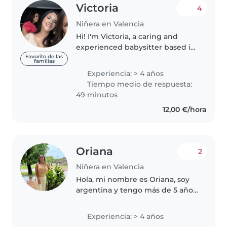
Victoria
4
Niñera en Valencia
Hi! I'm Victoria, a caring and
experienced babysitter based in
Valencia, with years of
Favorito de las
familias
experience supporting kids
Experiencia: > 4 años
between 2.5 and 12. Whether it's
Tiempo medio de respuesta:
after-school activities, evening..
49 minutos
12,00 €/hora
Oriana
2
Niñera en Valencia
Hola, mi nombre es Oriana, soy
argentina y tengo más de 5 años
de experiencia en el cuidado de
niños. Me encanta jugar con
Experiencia: > 4 años
ellos, enseñarles cosas nuevas de