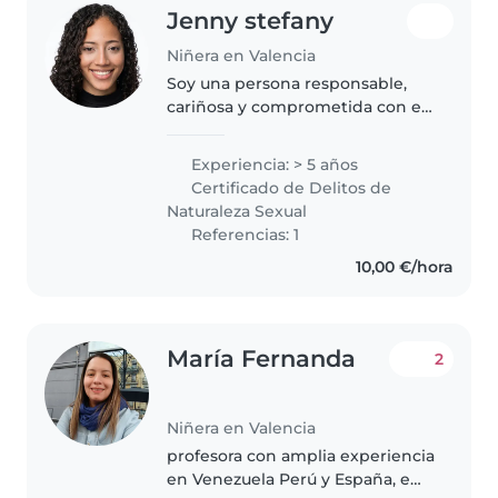
Jenny stefany
Niñera en Valencia
Soy una persona responsable,
cariñosa y comprometida con el
cuidado infantil. Cuento con
experiencia cuidando bebés y
Experiencia: > 5 años
niños desde hace varios años, lo
Certificado de Delitos de
que me ha permitido
Naturaleza Sexual
desarrollar..
Referencias: 1
10,00 €/hora
María Fernanda
2
Niñera en Valencia
profesora con amplia experiencia
en Venezuela Perú y España, e