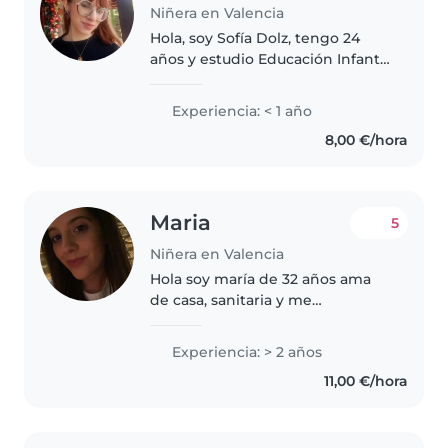
Niñera en Valencia
Hola, soy Sofía Dolz, tengo 24
años y estudio Educación Infantil.
Tengo experiencia cuidando
niños y me considero una
Experiencia: < 1 año
persona responsable, cariñosa y
8,00 €/hora
paciente. Me encanta trabajar..
Maria
5
Niñera en Valencia
Hola soy maría de 32 años ama
de casa, sanitaria y me
encuentro ahora mismo
estudiando una oposición.
Experiencia: > 2 años
Quisiera poder ayudar a alguna
11,00 €/hora
familia cercana a mi domicilio.
Soy mamá con custodia..