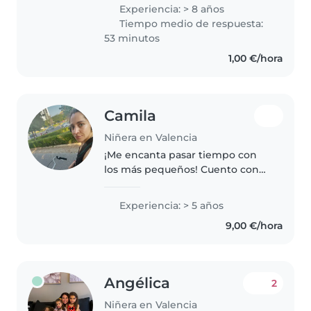
ayudarte con tu hij@, estos
Experiencia: > 8 años
pequeños locos seres me
Tiempo medio de respuesta:
fascinan. Tengo más de 10 años..
53 minutos
1,00 €/hora
Camila
Niñera en Valencia
¡Me encanta pasar tiempo con
los más pequeños! Cuento con
cinco años de experiencia
cuidando niños desde los
Experiencia: > 5 años
primeros pasos hasta los grados
9,00 €/hora
escolares. Me encanta dibujar,
leer cuentos,..
Angélica
2
Niñera en Valencia