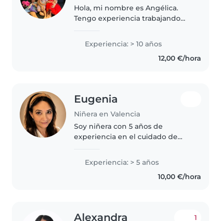
Hola, mi nombre es Angélica.
Tengo experiencia trabajando
con niños tanto en el ámbito
educativo como en el cuidado
Experiencia: > 10 años
infantil. He trabajado en una
12,00 €/hora
escuela, lo que me permitió
desarrollar..
Eugenia
Niñera en Valencia
Soy niñera con 5 años de
experiencia en el cuidado de
niños de todas las edades.
Experienced parent con pasión
Experiencia: > 5 años
por la decoración,manualidades
10,00 €/hora
y ayudar con los deberes. Manejo
inglés..
Alexandra
1