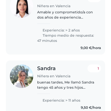
Niñera en Valencia
Amable y comprometido/a con
dos años de experiencia
cuidando niños de 3 a 10 años y
niños con necesidades
Experiencia: > 2 años
especiales . Dominio del español.
Tiempo medio de respuesta:
Disfruto de manualidades,
47 minutos
música y ayudando..
9,00 €/hora
Sandra
1
Niñera en Valencia
buenas tardes, Me llamó Sandra
tengo 45 años y tres hijos
maravillosos , uno de 21 , otra de
16,y mi pequeña de 12 años. Estoy
Experiencia: > 11 años
felizmente casada . Soy bilingüe
9,50 €/hora
hablo Francés , viví..