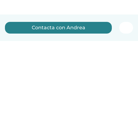
Contacta con Andrea
Español
Cómo funciona
Ayuda
Términos y Privacidad
Precios
Datos de la empresa
Babysits para Empresas
Normas de la comunidad