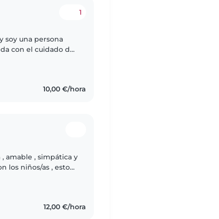
1
 y soy una persona
da con el cuidado de
ando con ellos y
10,00 €/hora
, amable , simpática y
n los niños/as , estoy
nfantil en la
12,00 €/hora