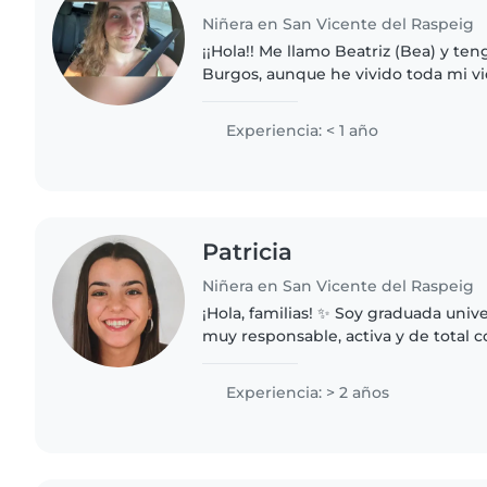
Niñera en San Vicente del Raspeig
¡¡Hola!! Me llamo Beatriz (Bea) y ten
Burgos, aunque he vivido toda mi vi
Plana. Llevo 4 años viviendo en San
aunque me..
Experiencia: < 1 año
Patricia
Niñera en San Vicente del Raspeig
¡Hola, familias! ✨ Soy graduada universitaria, una persona
muy responsable, activa y de total c
facilidad para conectar con los pequ
día..
Experiencia: > 2 años