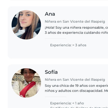
Ana
Niñera en San Vicente del Raspeig
¡Hola! Soy una niñera responsable, c
3 años de experiencia cuidando niño
edades. Me encanta leer cuentos, h
jugar con los niños...
Experiencia: > 3 años
Sofía
Niñera en San Vicente del Raspeig
Soy una chica de 19 años con exper
niños y adultos con discapacidad. M
me gustaría un trabajo para compag
estudios. Soy creativa,..
Experiencia: < 1 año