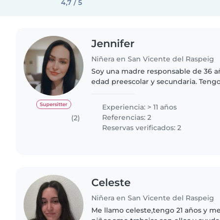
4,7 / 5
Jennifer
Niñera en San Vicente del Raspeig
Soy una madre responsable de 36 añ
edad preescolar y secundaria. Teng
autismo grado 1 y 2, y niños no verb
soy bastante habladora..
Supersitter
Experiencia: > 11 años
Referencias: 2
(2)
Reservas verificados: 2
Celeste
Niñera en San Vicente del Raspeig
Me llamo celeste,tengo 21 años y m