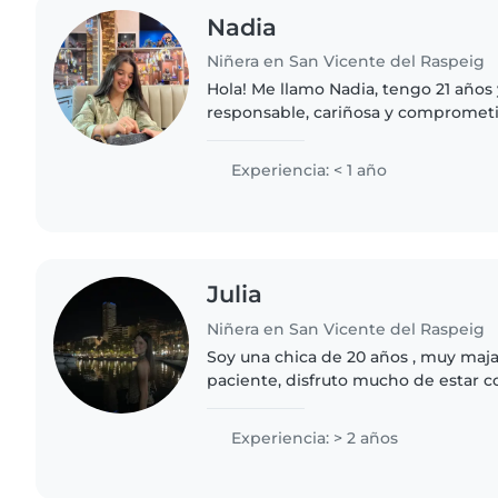
Nadia
Niñera en San Vicente del Raspeig
Hola! Me llamo Nadia, tengo 21 años
responsable, cariñosa y comprometi
niños. Disfruto acompañándolos, jug
creando un ambiente..
Experiencia: < 1 año
Julia
Niñera en San Vicente del Raspeig
Soy una chica de 20 años , muy maja 
paciente, disfruto mucho de estar co
terminando la carrera de Educación I
Universidad..
Experiencia: > 2 años