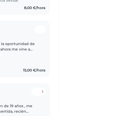
eza Sexual
8,00 €/hora
 la oportunidad de
 ahora me vine a
y seguir creciendo
15,00 €/hora
1
en de 19 años , me
vertida, recién