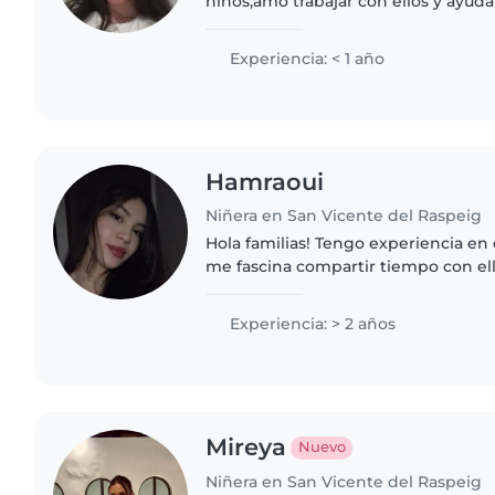
niños,amo trabajar con ellos y ayuda
deberes,jugar con ellos,llevarlos al 
ayudarles a los papás con cualquier..
Experiencia: < 1 año
Hamraoui
Niñera en San Vicente del Raspeig
Hola familias! Tengo experiencia en 
me fascina compartir tiempo con el
responsable, alegre y creativa, ideal
más pequeños..
Experiencia: > 2 años
Mireya
Nuevo
Niñera en San Vicente del Raspeig