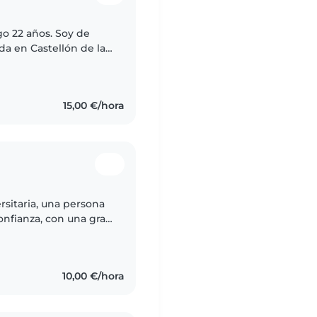
go 22 años. Soy de
da en Castellón de la
 Vicente del Raspeig,
15,00 €/hora
onfianza, con una gran
es y ayudarlos en su
10,00 €/hora