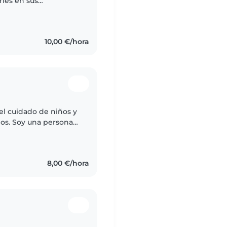
rles en sus
parque e incluso
10,00 €/hora
el cuidado de niños y
los. Soy una persona
 para conectar con los
8,00 €/hora