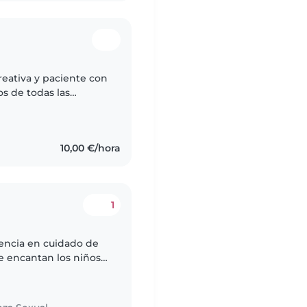
reativa y paciente con
s de todas las
acer manualidades y
10,00 €/hora
1
iencia en cuidado de
e encantan los niños y
inarlo con mis