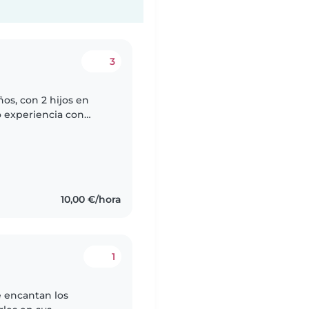
3
os, con 2 hijos en
o experiencia con
ales. Hablo 3 idiomas y
10,00 €/hora
1
e encantan los