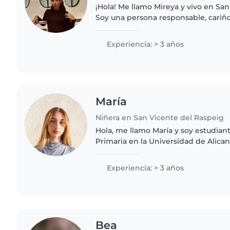
¡Hola! Me llamo Mireya y vivo en San
Soy una persona responsable, cariño
puntual. Me gustan mucho los niños
con ellos, ayudándoles..
Experiencia: > 3 años
María
Niñera en San Vicente del Raspeig
Hola, me llamo María y soy estudian
Primaria en la Universidad de Alica
niñera para cuidar de niños y niñas,
experiencia como monitora..
Experiencia: > 3 años
Bea