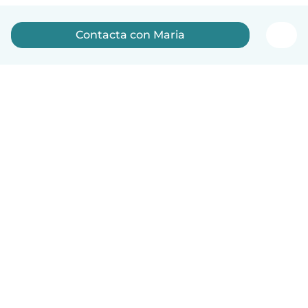
Contacta con Maria
Español
Cómo funciona
Ayuda
Términos y Privacidad
Precios
Datos de la empresa
Babysits para Empresas
Normas de la comunidad