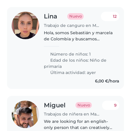
Lina
12
Nuevo
Trabajo de canguro en Madrid
Hola, somos Sebastián y marcela
de Colombia y buscamos
cuidadora para nuestra hija
Luciana de 8 años Estamos
Número de niños: 1
buscando una persona que
Edad de los niños:
Niño de
hable Español, responsable,
primaria
cariñosa y de confianza..
Última actividad: ayer
6,00 €/hora
Miguel
9
Nuevo
Trabajos de niñera en Madrid
We are looking for an english-
only person that can creatively