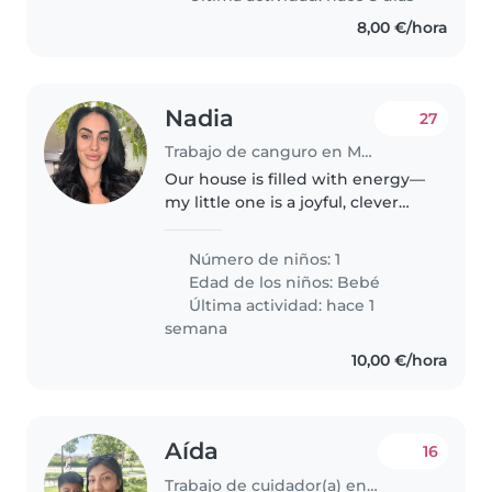
8,00 €/hora
Nadia
27
Trabajo de canguro en Madrid
Our house is filled with energy—
my little one is a joyful, clever
baby who keeps us on our toes.
We need a warm Babysitter who
Número de niños: 1
can communicate in English or
Edad de los niños:
Bebé
Spanish to join our home...
Última actividad: hace 1
semana
10,00 €/hora
Aída
16
Trabajo de cuidador(a) en Madrid