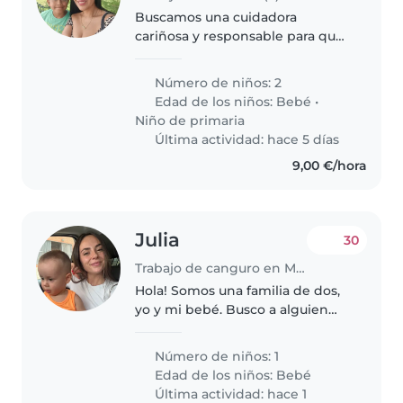
Buscamos una cuidadora
cariñosa y responsable para que
recoga de la guarderia a nuestro
bebe de 10 meses. Es un bebe
Número de niños: 2
trabquilo y muy amoroso. Serían
Edad de los niños:
Bebé
•
solo dos dias a la semana
Niño de primaria
(miércoles..
Última actividad: hace 5 días
9,00 €/hora
Julia
30
Trabajo de canguro en Madrid
Hola! Somos una familia de dos,
yo y mi bebé. Busco a alguien
que cuide de mi hijo de manera
puntual cuando se pone malo, ya
Número de niños: 1
que estoy yo sola con el, y
Edad de los niños:
Bebé
trabajo, y hay días que no..
Última actividad: hace 1