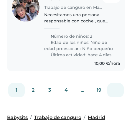
Trabajo de canguro en Madrid
Necesitamos una persona
responsable con coche , que
venga ha casa a las 5:30 de la
mañana que es cuando salgo ha
Número de niños: 2
trabajar y se quede con ellos para
Edad de los niños:
Niño de
llevarlos al colegio en coche a..
edad preescolar
•
Niño pequeño
Última actividad: hace 4 días
10,00 €/hora
1
2
3
4
...
19
Babysits
Trabajo de canguro
Madrid