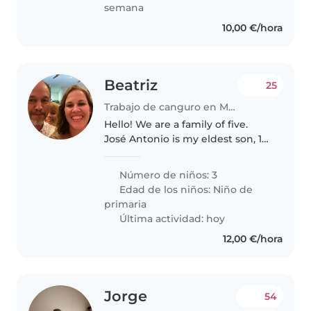
semana
10,00 €/hora
Beatriz
25
Trabajo de canguro en Madrid
Hello! We are a family of five.
José Antonio is my eldest son, 12
years old, then Alonso, 9, and
finally Inés, 7. They are well-
Número de niños: 3
behaved but very active
Edad de los niños:
Niño de
children. We would prefer a..
primaria
Última actividad: hoy
12,00 €/hora
Jorge
54