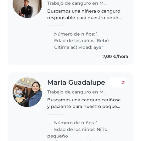
Trabajo de canguro en Madrid
Buscamos una niñera o canguro
responsable para nuestro bebé.
Nos encantaría alguien que se
sienta cómodo cocinando y
Número de niños: 1
ayudando con las labores del
Edad de los niños:
Bebé
hogar. ¡Esperamos conocer a
Última actividad: ayer
alguien..
7,00 €/hora
María Guadalupe
21
Trabajo de canguro en Madrid
Buscamos una canguro cariñosa
y paciente para nuestro pequeño
de 3 año, lleno de energía y muy
sociable. ¡Ideal para quien
Número de niños: 1
disfrute jugando y cuidando
Edad de los niños:
Niño
niños
pequeño