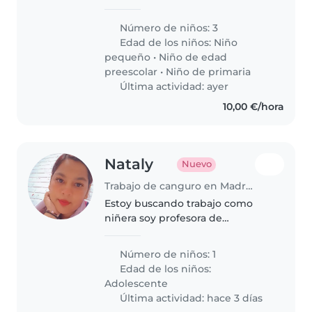
interact with our children
Número de niños: 3
Edad de los niños:
Niño
pequeño
•
Niño de edad
preescolar
•
Niño de primaria
Última actividad: ayer
10,00 €/hora
Nataly
Nuevo
Trabajo de canguro en Madrid
Estoy buscando trabajo como
niñera soy profesora de
estimulación temprana tengo
mucha paciencia con los niños.
Número de niños: 1
soy alegre me gusta la naturaleza
Edad de los niños:
,me gustar jugar con los niños
Adolescente
Última actividad: hace 3 días