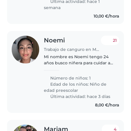
Última actividad: hace 1
semana
10,00 €/hora
Noemi
21
Trabajo de canguro en Madrid
Mi nombre es Noemi tengo 24
años busco niñera para cuidar a
mi hija de 5 años ,a ella le gusta
cantar, pintar , dar muchos
Número de niños: 1
abrazos ,habla mucho y juega ,ve
Edad de los niños:
Niño de
todo en ingles
edad preescolar
Última actividad: hace 3 días
8,00 €/hora
Mariam
4