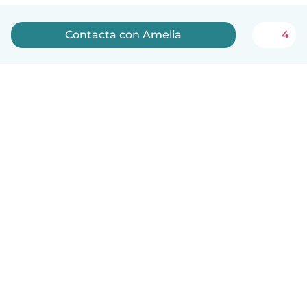
Contacta con Amelia
4
Español
Cómo funciona
Ayuda
Términos y Privacidad
Precios
Datos de la empresa
Babysits para Empresas
Normas de la comunidad