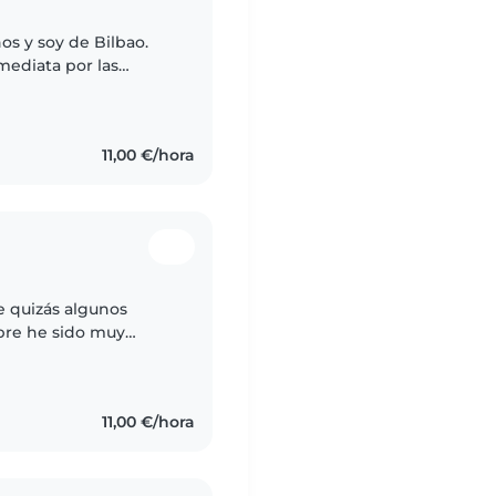
os y soy de Bilbao.
mediata por las
da, responsable y
11,00 €/hora
e quizás algunos
pre he sido muy
e pequeña y por
11,00 €/hora