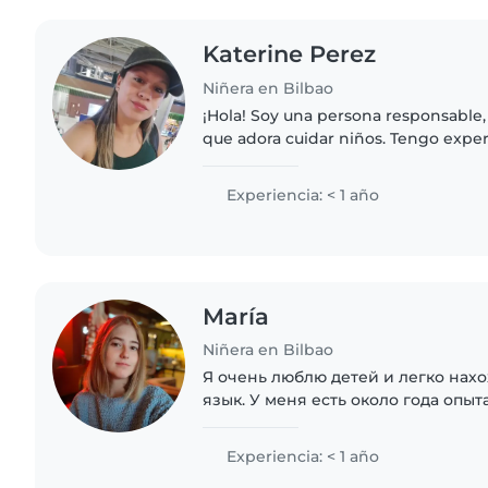
Katerine Perez
Niñera en Bilbao
¡Hola! Soy una persona responsable, 
que adora cuidar niños. Tengo expe
todas las edades, desde bebés hast
escolar, ya que soy..
Experiencia: < 1 año
María
Niñera en Bilbao
Я очень люблю детей и легко нах
язык. У меня есть около года опыт
детьми 1–4 лет и школьного возра
подработок для семей в сложных..
Experiencia: < 1 año