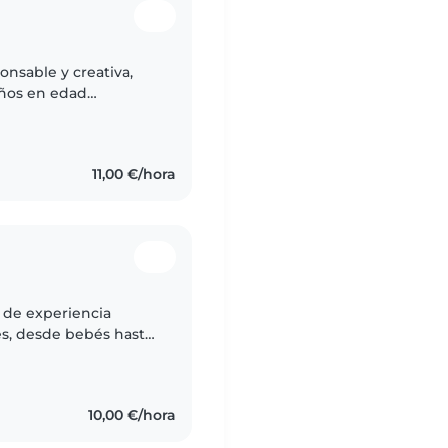
onsable y creativa,
iños en edad
ños con autismo y
11,00 €/hora
 de experiencia
es, desde bebés hasta
onsable, empática y
10,00 €/hora