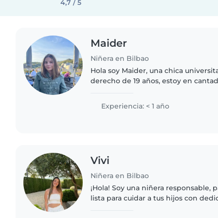
4,7 / 5
Maider
Niñera en Bilbao
Hola soy Maider, una chica universit
derecho de 19 años, estoy en cantad
cuidar a los niños. Si estás interes
ponerte en contacto..
Experiencia: < 1 año
Vivi
Niñera en Bilbao
¡Hola! Soy una niñera responsable, p
lista para cuidar a tus hijos con dedi
Aunque soy joven, tengo habilidades