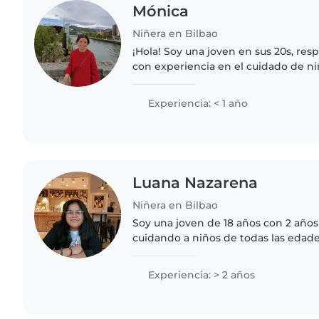
Mónica
Niñera en Bilbao
¡Hola! Soy una joven en sus 20s, resp
con experiencia en el cuidado de n
preescolar y escolar, incluyendo ni
trastornos del lenguaje...
Experiencia: < 1 año
Luana Nazarena
Niñera en Bilbao
Soy una joven de 18 años con 2 años
cuidando a niños de todas las edad
preescolares. Soy una persona resp
tranquila, que disfruta..
Experiencia: > 2 años