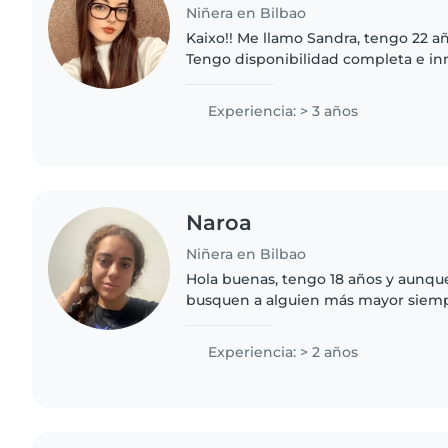
Niñera en Bilbao
Kaixo!! Me llamo Sandra, tengo 22 añ
Tengo disponibilidad completa e in
tardes. Soy una persona muy diverti
risueña.Trabajo en un..
Experiencia: > 3 años
Naroa
Niñera en Bilbao
Hola buenas, tengo 18 años y aunqu
busquen a alguien más mayor siem
responsable e independiente desd
supuesto me encantan los niños y..
Experiencia: > 2 años