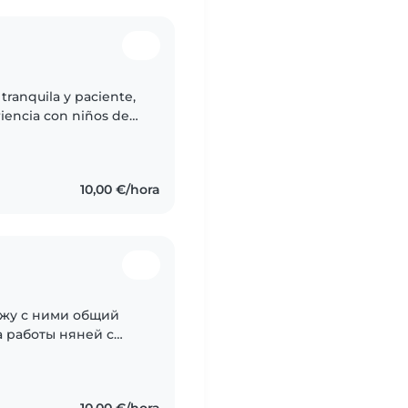
tranquila y paciente,
riencia con niños de
a niños en edad
10,00 €/hora
ожу с ними общий
а работы няней с
ста в рамках разовых