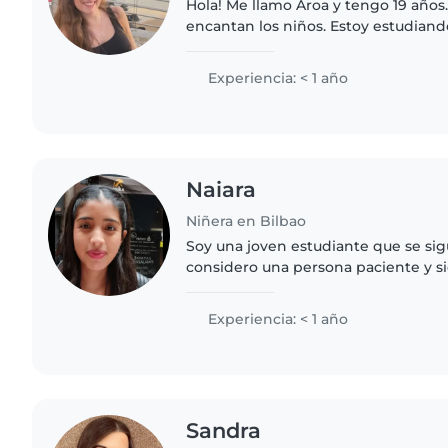
Hola! Me llamo Aroa y tengo 19 años
encantan los niños. Estoy estudian
educación infantil y he estado de pr
durante 1 mes...
Experiencia: < 1 año
Naiara
Niñera en Bilbao
Soy una joven estudiante que se s
considero una persona paciente y si
niños. Aunque tengo poca experien
niños me gustaría seguir..
Experiencia: < 1 año
Sandra