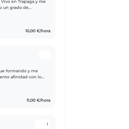
. Vivo en Trapaga y me
do un grado de
acticas en un colegio
10,00 €/hora
igue formando y me
ento afinidad con los
cia trabajando con
11,00 €/hora
1