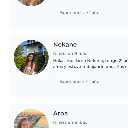
con ellos, sobre todo acompañarlos,
sientan cómodos y tranquilos..
Experiencia: > 1 año
Nekane
Niñera en Bilbao
Holaa, me llamo Nekane, tengo 21 añ
años y estuve trabajando dos años e
como higienista. Lo dejé hace un p
estoy pensado..
Experiencia: < 1 año
Aroa
Niñera en Bilbao