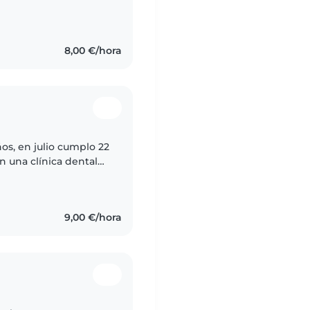
 jugar y que se
8,00 €/hora
os, en julio cumplo 22
n una clínica dental
ar de meses ya que
9,00 €/hora