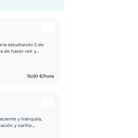
aria estudiando 2 de
a de hacer reír y
ado/a no dudes en
10,00 €/hora
aciente y tranquila,
cación y cariño.
 en dibujar, leer