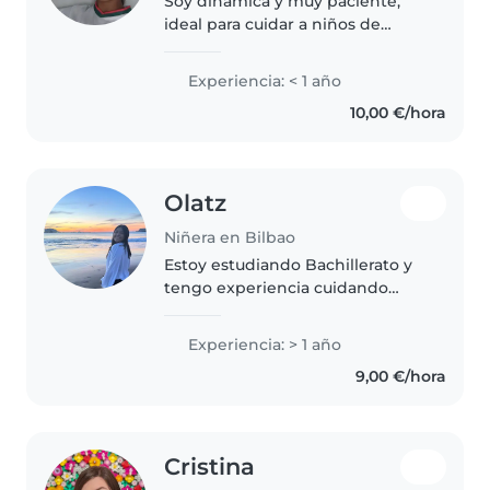
Soy dinámica y muy paciente,
ideal para cuidar a niños de
cualquier edad. Me encanta la
música, las manualidades y los
Experiencia: < 1 año
juegos educativos. Tengo
10,00 €/hora
experiencia con niños con
necesidades..
Olatz
Niñera en Bilbao
Estoy estudiando Bachillerato y
tengo experiencia cuidando
niños de entre 2 y 10 años. Me
encanta dibujar, hacer
Experiencia: > 1 año
manualidades y jugar con ellos.
9,00 €/hora
Me adapto bien a tu hogar y
puedo ayudar..
Cristina