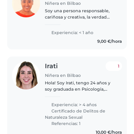
Niñera en Bilbao
Soy una persona responsable,
cariñosa y creativa, la verdad
tengo poca experiencia
cuidando niños, solo he hecho
Experiencia: < 1 año
una vez de canguro pero
9,00 €/hora
siempre me he criado con niños.
Me gusta crear..
Irati
1
Niñera en Bilbao
Hola! Soy Irati, tengo 24 años y
soy graduada en Psicología,
actualmente estudiante de
máster. Me apasiona trabajar con
Experiencia: > 4 años
niños y acompañar de manera
Certificado de Delitos de
cercana su desarrollo, tanto a
Naturaleza Sexual
nivel..
Referencias: 1
10,00 €/hora