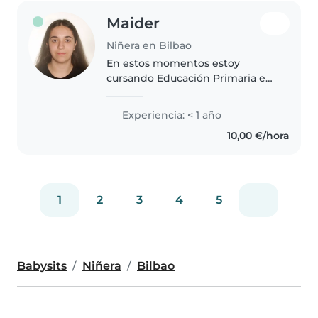
Maider
Niñera en Bilbao
En estos momentos estoy
cursando Educación Primaria en
la EHU y ofrezco cuidar a tus
hij@s, en vacaciones escolares
Experiencia: < 1 año
cualquier día a la semana o
10,00 €/hora
durante el curso los fines de
semana...
1
2
3
4
5
Babysits
Niñera
Bilbao