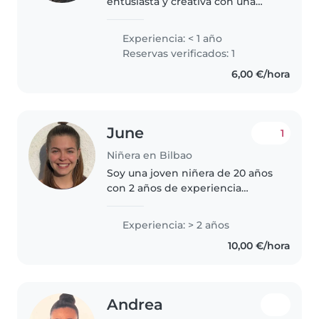
entusiasta y creativa con una
gran pasión por trabajar con
niños. Tengo experiencia dando
Experiencia: < 1 año
clases particulares de inglés a
Reservas verificados: 1
niños de primaria y he
6,00 €/hora
desarrollado..
June
1
Niñera en Bilbao
Soy una joven niñera de 20 años
con 2 años de experiencia
cuidando niños de todas las
edades, desde bebés hasta niños
Experiencia: > 2 años
en edad escolar y lo disfruto
10,00 €/hora
mucho. Cuento con un Grado
Superior..
Andrea