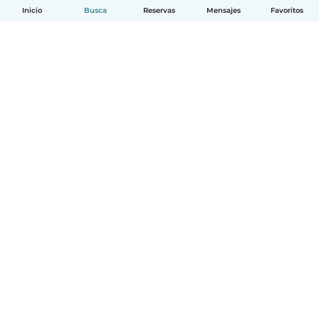
Inicio
Busca
Reservas
Mensajes
Favoritos
Español
Cómo funciona
Ayuda
Términos y Privacidad
Precios
Datos de la empresa
Babysits para Empresas
Normas de la comunidad
© Babysits B.V.