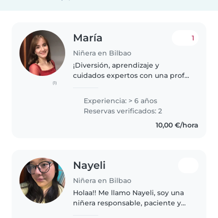
María
1
Niñera en Bilbao
¡Diversión, aprendizaje y
cuidados expertos con una profe
(1)
y enfermera! ¡Kaixo! ¿Buscas a
alguien que no solo cuide de tus
Experiencia: > 6 años
hijos, sino que los motive a
Reservas verificados: 2
aprender y crear? Soy María,..
10,00 €/hora
Nayeli
Niñera en Bilbao
Holaa!! Me llamo Nayeli, soy una
niñera responsable, paciente y
creativa. 😸 Me encanta cocinar