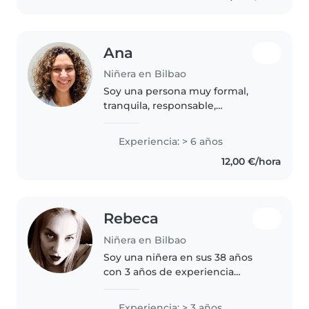
Ana
Niñera en Bilbao
Soy una persona muy formal,
tranquila, responsable,
comprensiva, cariñosa, amable,
educada y conocedora de las
Experiencia: > 6 años
necesidades y cuidados de los
12,00 €/hora
niños, siempre bajo la tutela y
supervisión..
Rebeca
Niñera en Bilbao
Soy una niñera en sus 38 años
con 3 años de experiencia
cuidando bebés y niños
pequeños. Soy responsable,
Experiencia: > 3 años