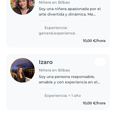
Niñera en Bilbao
Soy una niñera apasionada por el
arte divertida y dinámica. Me
adapto fácilmente a los gustos e
intereses de los niños y que
Experiencia:
dispongan de mi ayuda para
general.experience.
realizar cualquier tarea en..
10,00 €/hora
Izaro
Niñera en Bilbao
Soy una persona responsable,
amable y con experiencia en el
cuidado de niños. Me gusta
fomentar su desarrollo,
Experiencia: < 1 año
asegurarme de su bienestar y
10,00 €/hora
brindarles un ambiente seguro y
divertido.