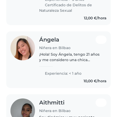
paciente y divertida, y disfruto
Certificado de Delitos de
de actividades como dibujar,
Naturaleza Sexual
hacer manualidades..
12,00 €/hora
Ángela
Niñera en Bilbao
¡Hola! Soy Ángela, tengo 21 años
y me considero una chica
responsable, alegre, empática y
con mucha paciencia. He
Experiencia: < 1 año
estudiado Integración Social y
10,00 €/hora
tengo experiencia en el ámbito
socioeducativo,..
Aithmitti
Niñera en Bilbao