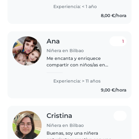
comidas caseras, hacer
Experiencia: < 1 año
manualidades y bailar con los
8,00 €/hora
niños para que se diviertan
mientras..
Ana
1
Niñera en Bilbao
Me encanta y enriquece
compartir con niños/as en
cualquier ámbito. Me aportan
alegría y me enseñan mucho
Experiencia: > 11 años
sobre ellos/as y sobre mí misma!!
9,00 €/hora
Desde que empecé la
Universidad,he cuidado..
Cristina
Niñera en Bilbao
Buenas, soy una niñera