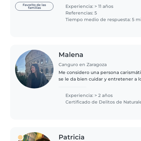
recién nacidos en..
Favorito de las
Experiencia: > 11 años
familias
Referencias: 5
Tiempo medio de respuesta: 5 m
Malena
Canguro en Zaragoza
Me considero una persona carismátic
se le da bien cuidar y entretener a 
estoy cursando la carrera de Magist
dispongo a vigilar..
Experiencia: > 2 años
Certificado de Delitos de Natural
Patricia