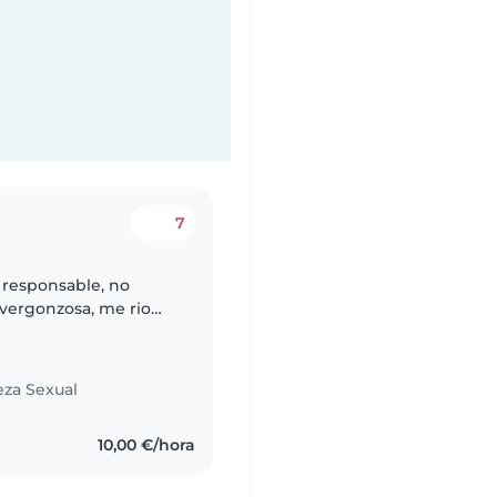
7
 responsable, no
 vergonzosa, me rio
alguna cosa de la
eza Sexual
10,00 €/hora