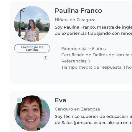
Paulina Franco
Niñera en Zaragoza
Soy Paulina Franco, maestra de ingl
de experiencia trabajando con niño
especialmente en niveles de preesc
colegios bilingües. Me apasiona..
Favorito de las
Experiencia: > 6 años
familias
Certificado de Delitos de Natural
(1)
Referencias: 1
Tiempo medio de respuesta: 1 ho
Eva
Canguro en Zaragoza
Soy técnico superior de educación i
de Salus (persona especializada en 
Poseo 18 años de experiencia cuid