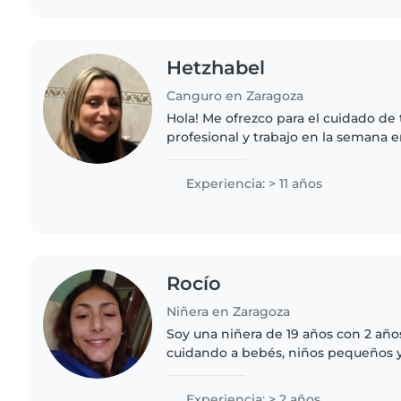
Hetzhabel
Canguro en Zaragoza
Hola! Me ofrezco para el cuidado de t
profesional y trabajo en la semana 
busco un ingreso adicional. Soy una
con mucha paciencia..
Experiencia: > 11 años
Rocío
Niñera en Zaragoza
Soy una niñera de 19 años con 2 año
cuidando a bebés, niños pequeños y
español e inglés y sé de primeros au
cuento con experiencia..
Experiencia: > 2 años