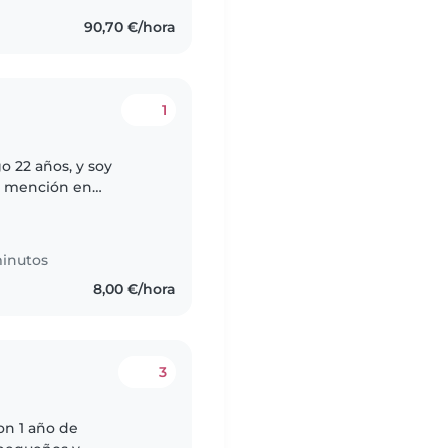
90,70 €/hora
1
 22 años, y soy
on mención en
ngo el título de
minutos
8,00 €/hora
3
on 1 año de