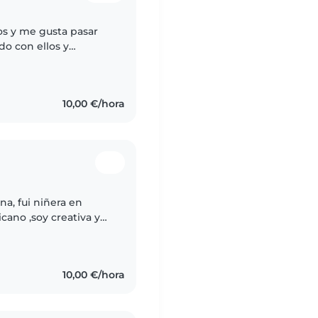
ños y me gusta pasar
do con ellos y
s. Estoy graduada de
10,00 €/hora
a, fui niñera en
cano ,soy creativa y
ños, tengo mucha
10,00 €/hora