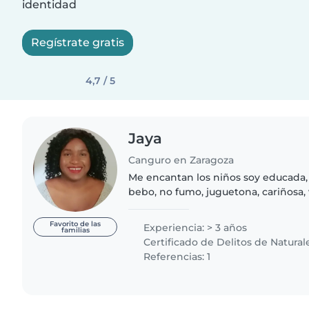
identidad
Regístrate gratis
4,7 / 5
Jaya
Canguro en Zaragoza
Me encantan los niños soy educada,
bebo, no fumo, juguetona, cariñosa,
mucho y también podría ayudar con 
casa. Me gustaría ser..
Favorito de las
Experiencia: > 3 años
familias
Certificado de Delitos de Natural
Referencias: 1