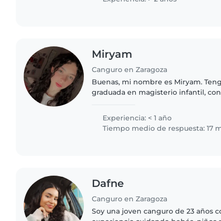
Miryam
Canguro en Zaragoza
Buenas, mi nombre es Miryam. Tengo
graduada en magisterio infantil, c
atención a la diversidad. Además, te
Monitor, y el B2 de inglés. He..
Experiencia: < 1 año
Tiempo medio de respuesta: 17 
Dafne
Canguro en Zaragoza
Soy una joven canguro de 23 años c