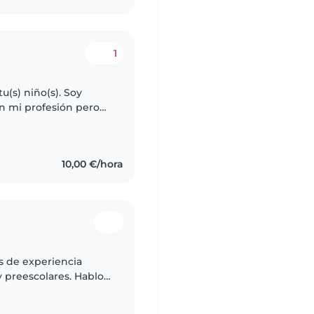
1
u(s) niño(s). Soy
en mi profesión pero
 persona responsable,
10,00 €/hora
s de experiencia
 preescolares. Hablo
xilios . También