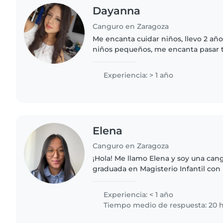
Dayanna
Canguro en Zaragoza
Me encanta cuidar niños, llevo 2 añ
niños pequeños, me encanta pasar t
jugar, enseñarles nuevas cosas, sien
aprenden nosotros..
Experiencia: > 1 año
Elena
Canguro en Zaragoza
¡Hola! Me llamo Elena y soy una cang
graduada en Magisterio Infantil co
a la Diversidad. Además, poseo del 
Tiempo Libre,..
Experiencia: < 1 año
Tiempo medio de respuesta: 20 h