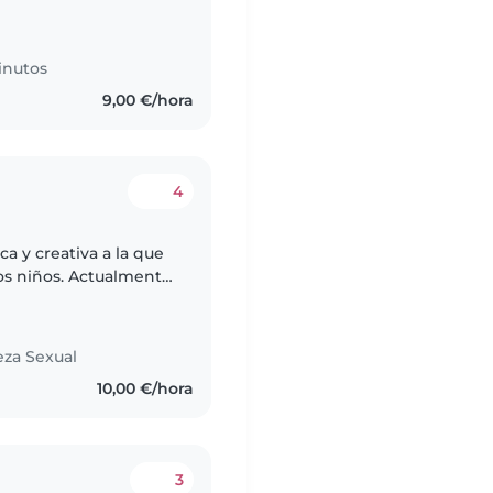
inutos
9,00 €/hora
4
a y creativa a la que
los niños. Actualmente
erio. No solo me
eza Sexual
10,00 €/hora
3