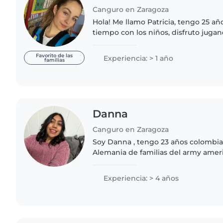
Canguro en Zaragoza
Hola! Me llamo Patricia, tengo 25 a
tiempo con los niños, disfruto jugan
preparándoles diferentes actividade
Magisterio Infantil..
Favorito de las
Experiencia: > 1 año
familias
Danna
Canguro en Zaragoza
Soy Danna , tengo 23 años colombian
Alemania de familias del army ameri
divertida y logro empatizar con ni
experiencia con niños..
Experiencia: > 4 años