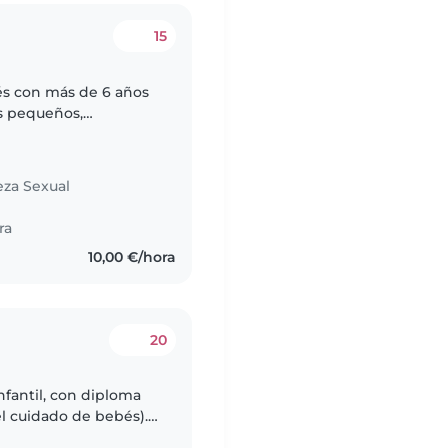
15
és con más de 6 años
s pequeños,
olar y primaria en
eza Sexual
ra
10,00 €/hora
20
nfantil, con diploma
el cuidado de bebés).
ando bebés desde