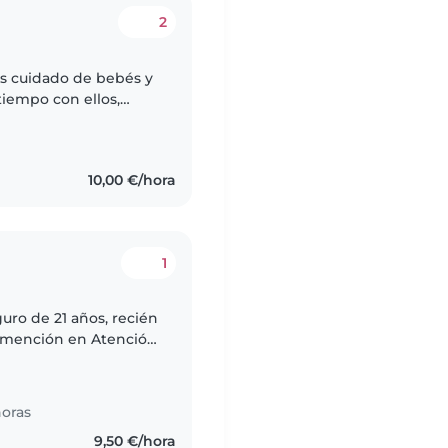
2
os cuidado de bebés y
iempo con ellos,
to que mientras ellos
10,00 €/hora
1
uro de 21 años, recién
n mención en Atención
Título de Monitor de
oras
9,50 €/hora