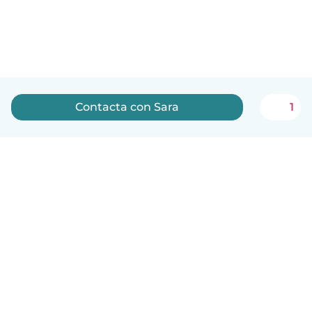
Contacta con Sara
1
Español
Cómo funciona
Ayuda
Términos y Privacidad
Precios
Datos de la empresa