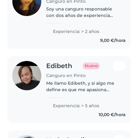
Canguro en Pinto
Soy una canguro responsable
con dos años de experiencia
cuidando niños de 1 a 12 años. Me
encanta dibujar, leer y hacer
Experiencia: > 2 años
manualidades con ellos. Me
9,00 €/hora
siento cómoda con mascotas,
cocinar..
Edibeth
Nuevo
Canguro en Pinto
Me llamo Edibeth, y si algo me
define es que me apasiona
conectar con los niños, hacerlos
sonreír y acompañarlos en su día
Experiencia: > 5 años
a día de una forma segura,
10,00 €/hora
organizada y, sobre todo, ¡muy..