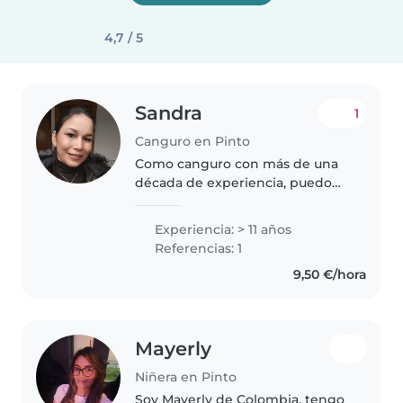
4,7 / 5
Sandra
1
Canguro en Pinto
Como canguro con más de una
década de experiencia, puedo
brindar a su familia un cuidado
confiable y dedicado. Soy una
Experiencia: > 11 años
persona responsable, paciente y
Referencias: 1
creativa que disfruta de
9,50 €/hora
actividades..
Mayerly
Niñera en Pinto
Soy Mayerly de Colombia, tengo