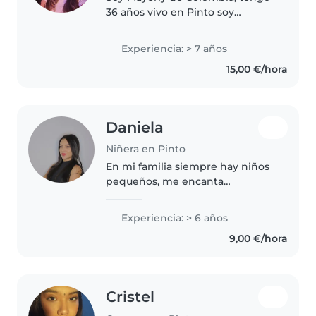
36 años vivo en Pinto soy
amorosa, respetuosa y honesta.
Me gustan los niños y los
Experiencia: > 7 años
animales, soy divertida y me
15,00 €/hora
encanta trabajar y tengo una hija
de..
Daniela
Niñera en Pinto
En mi familia siempre hay niños
pequeños, me encanta
compartir tiempo con ellos,
ayudarles con tareas y jugar con
Experiencia: > 6 años
ellos
9,00 €/hora
Cristel