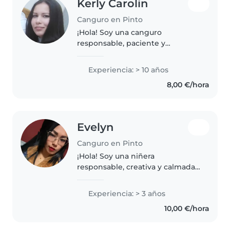
Kerly Carolin
Canguro en Pinto
¡Hola! Soy una canguro
responsable, paciente y
amigable en sus 20s con 10 años
de experiencia cuidando niños
Experiencia: > 10 años
en edad preescolar. Me encanta
8,00 €/hora
dibujar, hacer manualidades y
jugar. También..
Evelyn
Canguro en Pinto
¡Hola! Soy una niñera
responsable, creativa y calmada
en sus 20s con 3 años de
experiencia cuidando niños de
Experiencia: > 3 años
todas las edades, incluyendo
10,00 €/hora
bebés, niños pequeños,
preescolares y en edad..