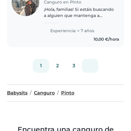
Canguro en Pinto
¡Hola, familias! Si estáis buscando
a alguien que mantenga a
vuestros peques seguros,
entretenidos y con los deberes
Experiencia: > 7 años
hechos (¡prometido!), habéis
10,00 €/hora
llegado al perfil correcto. Aquí..
1
2
3
Babysits
Canguro
Pinto
Encuentra una canguro de