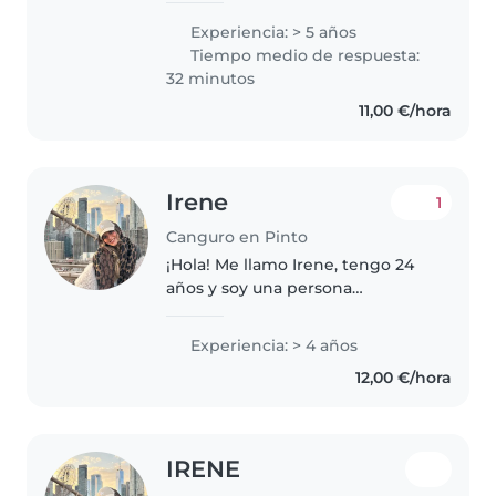
diferentes edades. Me encantan
Experiencia: > 5 años
los niños y disfruto muchísimo
Tiempo medio de respuesta:
acompañarlos en sus..
32 minutos
11,00 €/hora
Irene
1
Canguro en Pinto
¡Hola! Me llamo Irene, tengo 24
años y soy una persona
responsable, cariñosa, paciente y
comprometida con el bienestar
Experiencia: > 4 años
de los niños. Desde hace más de
12,00 €/hora
5 años compaginó mis estudios..
IRENE