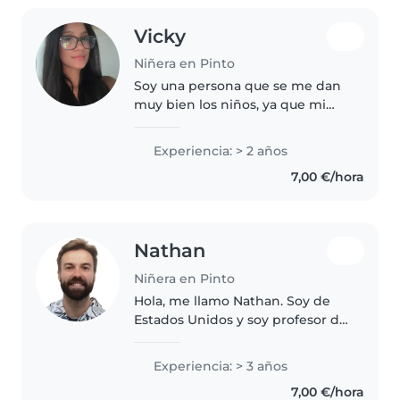
Vicky
Niñera en Pinto
Soy una persona que se me dan
muy bien los niños, ya que mi
familia es muy grande y tengo
primos y sobrinos pequeños a
Experiencia: > 2 años
los cual les cuidaba siempre,
7,00 €/hora
tengo muchísima paciencia con
los..
Nathan
Niñera en Pinto
Hola, me llamo Nathan. Soy de
Estados Unidos y soy profesor de
inglés. Busco trabajo de niñero
para agosto y septiembre antes
Experiencia: > 3 años
de empezar mis clases. Me
7,00 €/hora
gustaría incorporar la enseñanza..