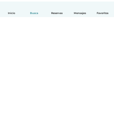
Inicio
Busca
Reservas
Mensajes
Favoritos
Español
Cómo funciona
Ayuda
Términos y Privacidad
Precios
Datos de la empresa
Babysits para Empresas
Normas de la comunidad
© Babysits B.V.