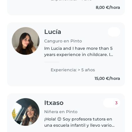
Estoy dispuesta a hacer primero
8,00 €/hora
una videollamada para
conocernos..
Lucía
Canguro en Pinto
Im Lucia and I have more than 5
years experience in childcare. I
know karate and violin, english,
spanish and some french. I'm
Experiencia: > 5 años
looking for a job between july
15,00 €/hora
and ends of September.
Itxaso
3
Niñera en Pinto
¡Hola! 😊 Soy profesora tutora en
una escuela infantil y llevo varios
años trabajando con peques de