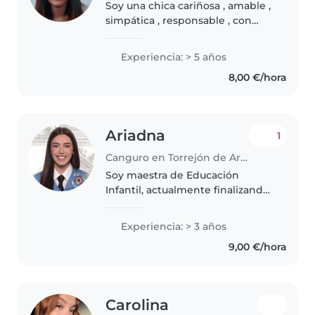
Soy una chica cariñosa , amable ,
simpática , responsable , con
ganas de hacer cosas todo el
tiempo y con muchas ganas de
Experiencia: > 5 años
trabajar. Tengo experiencia con
8,00 €/hora
niños , he estado cuidando..
Ariadna
1
Canguro en Torrejón de Ardoz
Soy maestra de Educación
Infantil, actualmente finalizando
mi TFG para obtener el título.
Tengo experiencia trabajando en
Experiencia: > 3 años
aula y organizando actividades
9,00 €/hora
educativas y lúdicas con niños,..
Carolina