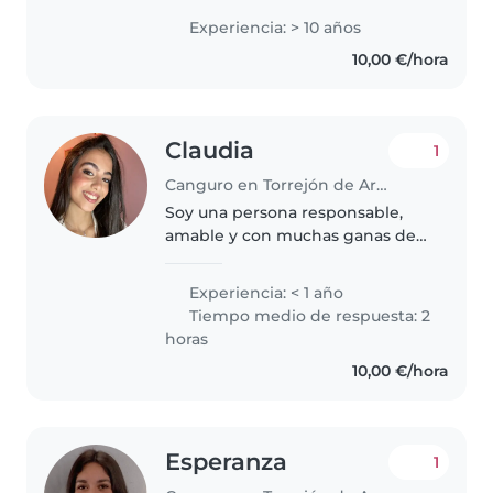
paciente , amable y siempre
Experiencia: > 10 años
presta para que todo marche
10,00 €/hora
muy bien , tengo 22 años de
servicio..
Claudia
1
Canguro en Torrejón de Ardoz
Soy una persona responsable,
amable y con muchas ganas de
empezar a trabajar como
canguro. Aunque no tengo
Experiencia: < 1 año
experiencia con niños pequeños,
Tiempo medio de respuesta: 2
aprendo rápido y me adapto con
horas
facilidad...
10,00 €/hora
Esperanza
1