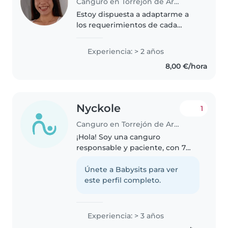
Canguro en Torrejón de Ardoz
Estoy dispuesta a adaptarme a
los requerimientos de cada
peque. Tengo bastante
experiencia y disfruto mucho
Experiencia: > 2 años
cuidando de ellos de la forma
8,00 €/hora
que sea necesaria. Soy
responsable y resolutiva.
Nyckole
1
Canguro en Torrejón de Ardoz
¡Hola! Soy una canguro
responsable y paciente, con 7
años de experiencia cuidando
niños de todas las edades. Me
Únete a Babysits para ver
encanta dibujar, hacer
este perfil completo.
manualidades, tocar música y
jugar. También puedo..
Experiencia: > 3 años