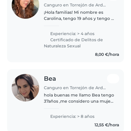
Canguro en Torrejón de Ardoz
¡Hola familias! Mi nombre es
Carolina, tengo 19 años y tengo 4
años de experiencia cuidando a
familiares pequeños. Lo que me
Experiencia: > 4 años
diferencia es mi formación en
Certificado de Delitos de
emergencias sanitarias y..
Naturaleza Sexual
8,00 €/hora
Bea
Canguro en Torrejón de Ardoz
hola buenas me llamo Bea tengo
37años ,me considero una mujer
muy divertida,de caracter
flexible y paciente,muy cariñosa
Experiencia: > 8 años
,empatica y amable y muy
12,55 €/hora
risueña y alegre y muy educada y