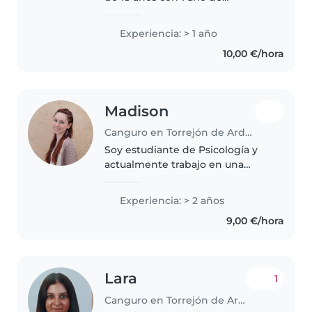
experiencia dando clases
particulares y otro cuidando a
Experiencia: > 1 año
niños de entre 3 y 13 años. Soy
10,00 €/hora
una persona paciente,
responsable, muy..
Madison
Canguro en Torrejón de Ardoz
Soy estudiante de Psicología y
actualmente trabajo en una
clínica infantil-juvenil, donde me
encargo de técnicas de estudio y
Experiencia: > 2 años
apoyo escolar. Tengo experiencia
9,00 €/hora
en atención al cliente..
Lara
1
Canguro en Torrejón de Ardoz