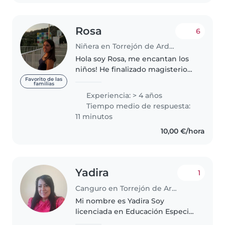
respetuosa,pero..
Rosa
6
Niñera en Torrejón de Ardoz
Hola soy Rosa, me encantan los
niños! He finalizado magisterio
de infantil. Sin duda tengo
Favorito de las
familias
mucha vocación. Por otra parte,
Experiencia: > 4 años
soy puntual, cercana, con valores,
Tiempo medio de respuesta:
empática, amable,sincera,..
11 minutos
10,00 €/hora
Yadira
1
Canguro en Torrejón de Ardoz
Mi nombre es Yadira Soy
licenciada en Educación Especial
Soy amorosa , responsable ,