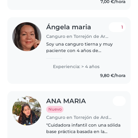
7,00 €/hora
Ángela maria
1
Canguro en Torrejón de Ardoz
Soy una canguro tierna y muy
paciente con 4 años de
experiencia cuidando bebés,
preescolares y adolescentes. Me
Experiencia: > 4 años
encanta dibujar, leer, la música y
9,80 €/hora
los juegos. También estoy a
gusto..
ANA MARIA
Nuevo
Canguro en Torrejón de Ardoz
"Cuidadora infantil con una sólida
base práctica basada en la
crianza de mi propia familia.