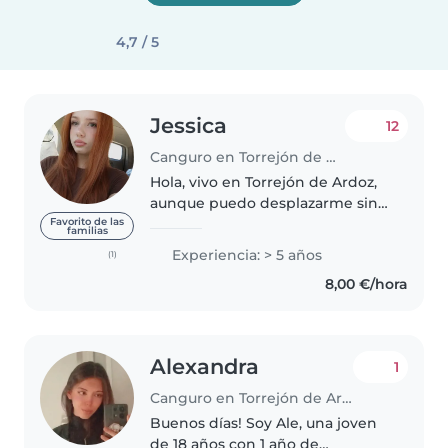
4,7 / 5
Jessica
12
Canguro en Torrejón de Ardoz
Hola, vivo en Torrejón de Ardoz,
aunque puedo desplazarme sin
problema porque estudio cerca
Favorito de las
familias
del centro de Madrid. Estoy
Experiencia: > 5 años
(1)
estudiando Emergencias
8,00 €/hora
Sanitarias, así que sé de primeros
auxilios...
Alexandra
1
Canguro en Torrejón de Ardoz
Buenos días! Soy Ale, una joven
de 18 años con 1 año de