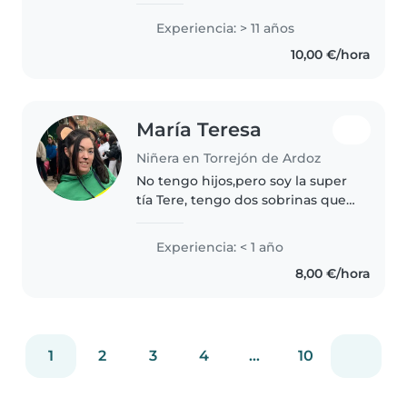
Cuento con años de experiencia
Experiencia: > 11 años
real gestionando rutinas diarias,
10,00 €/hora
alimentación e higiene...
María Teresa
Niñera en Torrejón de Ardoz
No tengo hijos,pero soy la super
tía Tere, tengo dos sobrinas que
ahora tienen 10 y 14 años me he
quedado y me quedo con ellas
Experiencia: < 1 año
en varias ocasiones, además de
8,00 €/hora
tengo en mi entorno a..
1
2
3
4
...
10