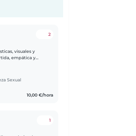
2
ticas, visuales y
rtida, empática y
mi tiempo libre
eza Sexual
10,00 €/hora
1