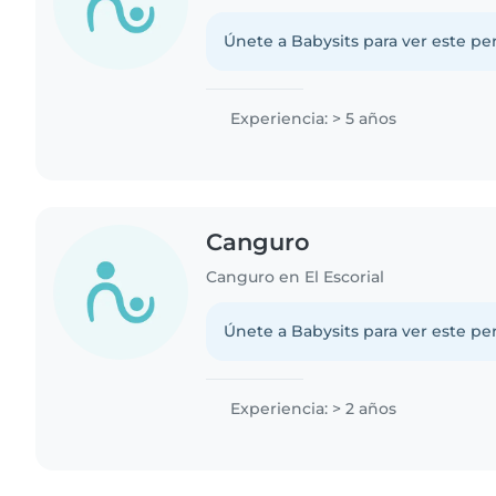
Únete a Babysits para ver este per
Experiencia: > 5 años
Canguro
Canguro en El Escorial
Únete a Babysits para ver este per
Experiencia: > 2 años