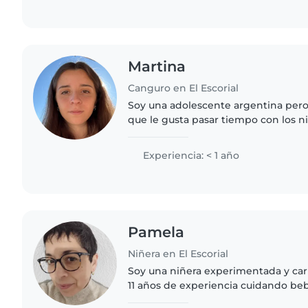
Martina
Canguro en El Escorial
Soy una adolescente argentina pero
que le gusta pasar tiempo con los 
esfuerzo mucho en el deporte y en e
y tranquila.
Experiencia: < 1 año
Pamela
Niñera en El Escorial
Soy una niñera experimentada y cari
11 años de experiencia cuidando be
Me encanta leer cuentos y cantar ca