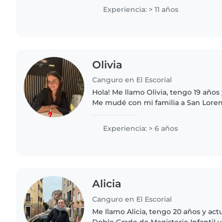
Tengo educación..
Experiencia: > 11 años
Olivia
Canguro en El Escorial
Hola! Me llamo Olivia, tengo 19 años
Me mudé con mi familia a San Lorenz
3 años y adoro a los niños! Tengo u
con autismo..
Experiencia: > 6 años
Alicia
Canguro en El Escorial
Me llamo Alicia, tengo 20 años y ac