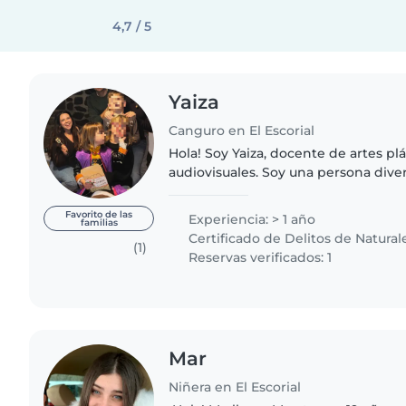
4,7 / 5
Yaiza
Canguro en El Escorial
Hola! Soy Yaiza, docente de artes plás
audiovisuales. Soy una persona dive
tranquila. Me apasiona el arte, y en 
disfruto haciendo..
Favorito de las
Experiencia: > 1 año
familias
Certificado de Delitos de Natural
(1)
Reservas verificados: 1
Mar
Niñera en El Escorial