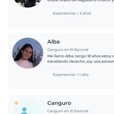
Doble Grado de Magisterio Infantil y 
tardes, en la UAM. Me considero res
creativa, habladora,..
Experiencia: > 3 años
Alba
Canguro en El Escorial
Me llamo Alba, tengo 18 años estoy
estudiando derecho, soy una person
disciplinada, comprometida y seria.
hago cargo de mis primos de..
Experiencia: < 1 año
Canguro
Canguro en El Escorial