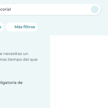
scorial
s
Más filtros
e necesitas un
nos tiempo del que
ligatoria de