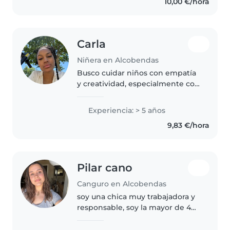
10,00 €/hora
Carla
Niñera en Alcobendas
Busco cuidar niños con empatía
y creatividad, especialmente con
necesidades como alergias
alimentarias, autismo o TDAH.
Experiencia: > 5 años
Con cinco años de experiencia
9,83 €/hora
desde bebés hasta
preadolescentes,..
Pilar cano
Canguro en Alcobendas
soy una chica muy trabajadora y
responsable, soy la mayor de 4
hermanos y siempre he cuidado
de ellos a parte de ejercer de