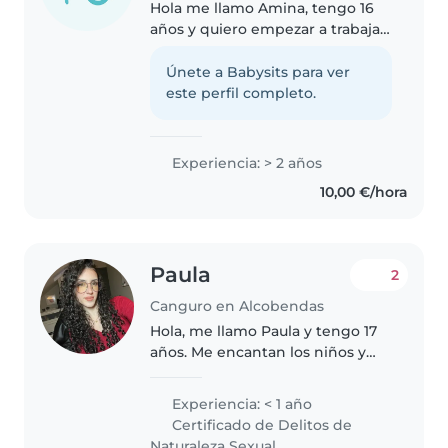
Hola me llamo Amina, tengo 16
años y quiero empezar a trabajar,
tengo tres hermanas pequeñas
que siempre he tenido que
Únete a Babysits para ver
cuidar así que yo diría que tengo
este perfil completo.
experiencia puedo cuidar desde..
Experiencia: > 2 años
10,00 €/hora
Paula
2
Canguro en Alcobendas
Hola, me llamo Paula y tengo 17
años. Me encantan los niños y
disfrutar de su compañía es algo
que me hace sentir muy feliz.
Experiencia: < 1 año
Actualmente estoy estudiando
Certificado de Delitos de
un Bachillerato de Artes y..
Naturaleza Sexual