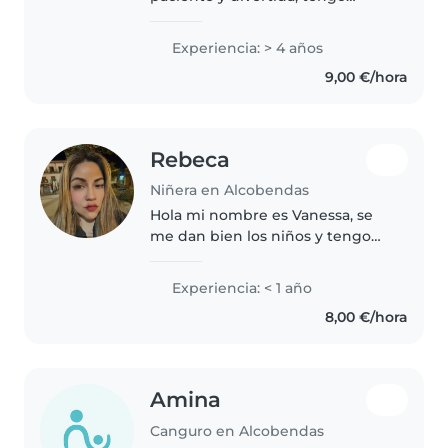
experiencia más de 4 años
cuidando a niños,
Experiencia: > 4 años
principalmente bebés, niños
9,00 €/hora
pequeños y preescolares.
También tengo experiencia..
Rebeca
Niñera en Alcobendas
Hola mi nombre es Vanessa, se
me dan bien los niños y tengo
experiencia en ellos y me
gustaría que guarden su
Experiencia: < 1 año
confianza en mí , soy muy
8,00 €/hora
puntual y ordenada , paciente..
Amina
Canguro en Alcobendas