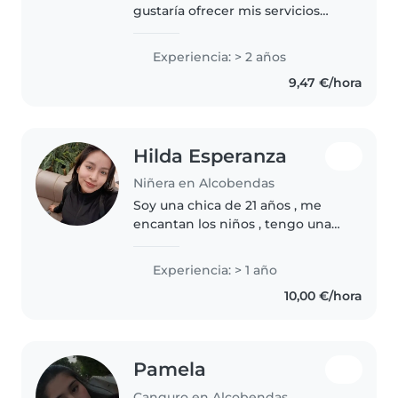
gustaría ofrecer mis servicios
como cuidadora de niños. Tengo
experiencia en el cuidado de
Experiencia: > 2 años
niños desde hace unos años,
9,47 €/hora
tanto de mi familia como de
conocidos...
Hilda Esperanza
Niñera en Alcobendas
Soy una chica de 21 años , me
encantan los niños , tengo una
pequeña de un año también es
mi vida entera , así mismo me
Experiencia: > 1 año
gustan cuidar a peques me
10,00 €/hora
siento cómoda estando con ellos
,..
Pamela
Canguro en Alcobendas