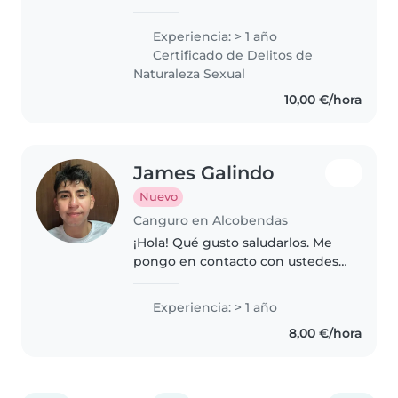
cuidando bebés, niños pequeños
y niños en edad preescolar. Me
Experiencia: > 1 año
encanta leerles, hacer
Certificado de Delitos de
manualidades y jugar con ellos.
Naturaleza Sexual
Actualmente..
10,00 €/hora
James Galindo
Nuevo
Canguro en Alcobendas
¡Hola! Qué gusto saludarlos. Me
pongo en contacto con ustedes
porque estoy ofreciendo mis
servicios como niñero. Me
Experiencia: > 1 año
considero una persona muy
8,00 €/hora
responsable, paciente y creativa,
y de..