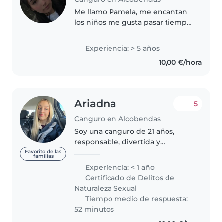
Me llamo Pamela, me encantan
los niños me gusta pasar tiempo
con ellos, tengo mucha
paciencia, puedo ayudar con los
Experiencia: > 5 años
deberes y jugar con ellos
10,00 €/hora
Ariadna
5
Canguro en Alcobendas
Soy una canguro de 21 años,
responsable, divertida y
amigable. Tengo experiencia
Favorito de las
familias
cuidando de niños, me gusta
Experiencia: < 1 año
hacer actividades creativas como
Certificado de Delitos de
manualidades, música y juegos.
Naturaleza Sexual
Además,..
Tiempo medio de respuesta:
52 minutos