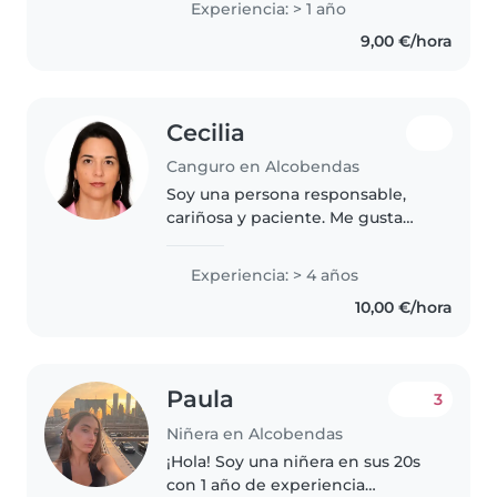
Experiencia: > 1 año
canguro varias veces con
9,00 €/hora
vecinos. Me encantan los niños..
Cecilia
Canguro en Alcobendas
Soy una persona responsable,
cariñosa y paciente. Me gusta
cuidar niños, jugar con ellos y
crear un ambiente seguro y
Experiencia: > 4 años
tranquilo. Me adapto a las
10,00 €/hora
necesidades de cada familia, soy
puntual,..
Paula
3
Niñera en Alcobendas
¡Hola! Soy una niñera en sus 20s
con 1 año de experiencia