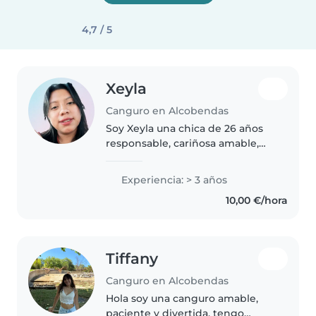
4,7 / 5
Xeyla
Canguro en Alcobendas
Soy Xeyla una chica de 26 años
responsable, cariñosa amable,
honesta y respetuosa suelo
aprender rápido y con actitud. Y
Experiencia: > 3 años
suelo ser flexible, para
10,00 €/hora
comomodidad y poder ayudar
Con lo..
Tiffany
Canguro en Alcobendas
Hola soy una canguro amable,
paciente y divertida, tengo