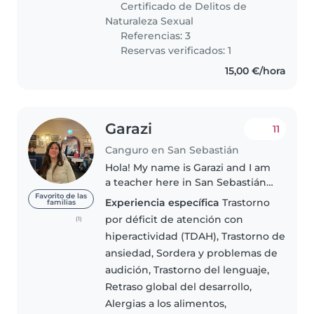
Certificado de Delitos de
Naturaleza Sexual
Referencias: 3
Reservas verificados: 1
15,00 €/hora
Garazi
11
Canguro en San Sebastián
Hola! My name is Garazi and I am
a teacher here in San Sebastián.
Taking care of children is
Favorito de las
Experiencia específica
Trastorno
familias
something I truly enjoy doing. I
por déficit de atención con
(1)
have experience taking care of
hiperactividad (TDAH), Trastorno de
children of all ages, I've..
ansiedad, Sordera y problemas de
audición, Trastorno del lenguaje,
Retraso global del desarrollo,
Alergias a los alimentos,