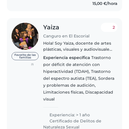
15,00 €/hora
Yaiza
2
Canguro en El Escorial
Hola! Soy Yaiza, docente de artes
plásticas, visuales y audiovisuales.
Soy una persona divertida,
Favorito de las
Experiencia específica
Trastorno
familias
empática y tranquila. Me
por déficit de atención con
(1)
apasiona el arte, y en mi tiempo
hiperactividad (TDAH), Trastorno
libre disfruto haciendo..
del espectro autista (TEA), Sordera
y problemas de audición,
Limitaciones físicas, Discapacidad
visual
Experiencia: > 1 año
Certificado de Delitos de
Naturaleza Sexual