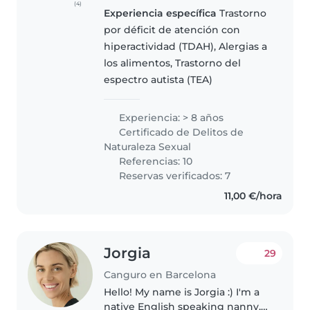
(4)
Educación Infantil. Me considero
Experiencia específica
Trastorno
una persona risueña, cariñosa,
por déficit de atención con
atenta y paciente, con mucha
hiperactividad (TDAH), Alergias a
energía positiva, lo que..
los alimentos, Trastorno del
espectro autista (TEA)
Experiencia: > 8 años
Certificado de Delitos de
Naturaleza Sexual
Referencias: 10
Reservas verificados: 7
11,00 €/hora
Jorgia
29
Canguro en Barcelona
Hello! My name is Jorgia :) I'm a
native English speaking nanny,