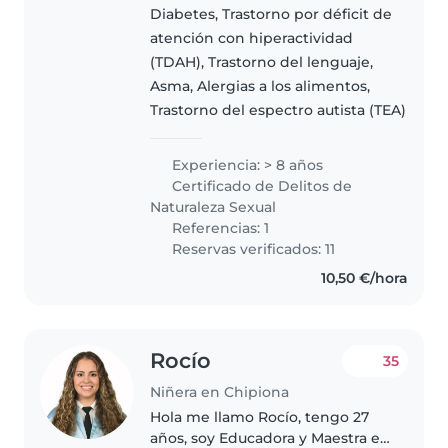
Contemporánea en la Escuela
Diabetes, Trastorno por déficit de
Profesional de Danza de Castilla
atención con hiperactividad
y León "Ana Laguna". Además,
(TDAH), Trastorno del lenguaje,
cuento..
Asma, Alergias a los alimentos,
Trastorno del espectro autista (TEA)
Experiencia: > 8 años
Certificado de Delitos de
Naturaleza Sexual
Referencias: 1
Reservas verificados: 11
10,50 €/hora
Rocío
35
Niñera en Chipiona
Hola me llamo Rocío, tengo 27
años, soy Educadora y Maestra en