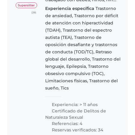
y adolescentes desde hace 20
Supersitter
Experiencia específica
Trastorno
años, desempeñándome tanto
(26)
de ansiedad, Trastorno por déficit
como niñera o acompañante
de atención con hiperactividad
terapéutico en domicilio,
(TDAH), Trastorno del espectro
escuelas y..
autista (TEA), Trastorno de
oposición desafiante y trastornos
de conducta (TOD/TC), Retraso
global del desarrollo, Trastorno del
lenguaje, Epilepsia, Trastorno
obsesivo compulsivo (TOC),
Limitaciones físicas, Trastorno del
sueño, Tics
Experiencia: > 11 años
Certificado de Delitos de
Naturaleza Sexual
Referencias: 4
Reservas verificados: 34