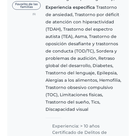
originally from Australia and
Favorito de las
Experiencia específica
Trastorno
familias
have been living in Barcelona for
de ansiedad, Trastorno por déficit
(5)
the past 2 years. I'm a qualified
de atención con hiperactividad
childcare educator..
(TDAH), Trastorno del espectro
autista (TEA), Asma, Trastorno de
oposición desafiante y trastornos
de conducta (TOD/TC), Sordera y
problemas de audición, Retraso
global del desarrollo, Diabetes,
Trastorno del lenguaje, Epilepsia,
Alergias a los alimentos, Hemofilia,
Trastorno obsesivo compulsivo
(TOC), Limitaciones físicas,
Trastorno del sueño, Tics,
Discapacidad visual
Experiencia: > 10 años
Certificado de Delitos de