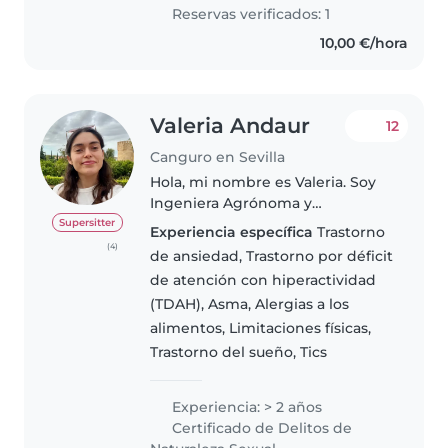
Reservas verificados: 1
10,00 €/hora
Valeria Andaur
12
Canguro en Sevilla
Hola, mi nombre es Valeria. Soy
Ingeniera Agrónoma y
actualmente estoy redactando
Supersitter
Experiencia específica
Trastorno
mi TFM del Máster en Gestión
(4)
de ansiedad, Trastorno por déficit
Ambiental y Biodiversidad. Mi
de atención con hiperactividad
objetivo es ofrecer un cuidado
(TDAH), Asma, Alergias a los
de calidad..
alimentos, Limitaciones físicas,
Trastorno del sueño, Tics
Experiencia: > 2 años
Certificado de Delitos de