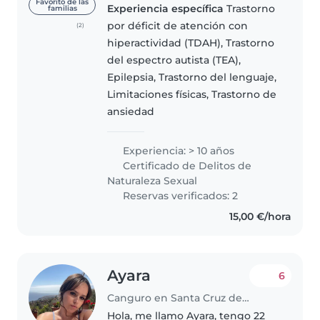
lunes a viernes desde 14.30
Favorito de las
Experiencia específica
Trastorno
familias
Talleres de ceramica Disponible
por déficit de atención con
(2)
desplazamiento. Soy una
hiperactividad (TDAH), Trastorno
canguro de 30 años con 10 años
del espectro autista (TEA),
de..
Epilepsia, Trastorno del lenguaje,
Limitaciones físicas, Trastorno de
ansiedad
Experiencia: > 10 años
Certificado de Delitos de
Naturaleza Sexual
Reservas verificados: 2
15,00 €/hora
Ayara
6
Canguro en Santa Cruz de Tenerife
Hola, me llamo Ayara, tengo 22