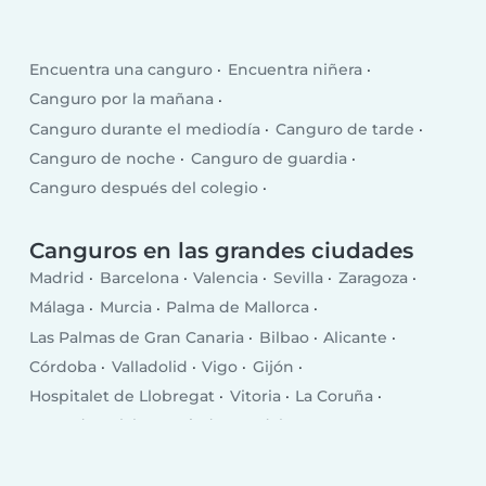
Encuentra una canguro
Encuentra niñera
Canguro por la mañana
Canguro durante el mediodía
Canguro de tarde
Canguro de noche
Canguro de guardia
Canguro después del colegio
Canguro entre semana
Canguro para el fin de semana
Canguros en las grandes ciudades
Madrid
Barcelona
Valencia
Sevilla
Zaragoza
Málaga
Murcia
Palma de Mallorca
Las Palmas de Gran Canaria
Bilbao
Alicante
Córdoba
Valladolid
Vigo
Gijón
Hospitalet de Llobregat
Vitoria
La Coruña
Granada
Elche
Oviedo
Badalona
Terrassa
Cartagena
Pamplona
Jerez de la Frontera
Sabadell
Móstoles
Santa Cruz de Tenerife