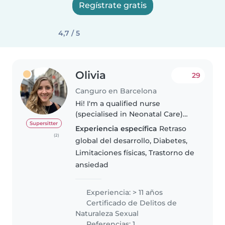
Regístrate gratis
4,7 / 5
Olivia
29
Canguro en Barcelona
Hi! I'm a qualified nurse
(specialised in Neonatal Care)
from the UK with experience
Supersitter
Experiencia específica
Retraso
caring for children and babies
(2)
global del desarrollo, Diabetes,
(including premature and those
Limitaciones físicas, Trastorno de
with special needs) in both
ansiedad
professional..
Experiencia: > 11 años
Certificado de Delitos de
Naturaleza Sexual
Referencias: 1