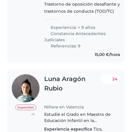
Trastorno de oposición desafiante y
encanta dibujar, leer..
trastornos de conducta (TOD/TC)
Experiencia: > 9 años
Constancia Antecedentes
Judiciales
Referencias: 9
15,00 €/hora
Luna Aragón
24
Rubio
Niñera en Valencia
Supersitter
Estudié el Grado en Maestro de
(7)
Educación Infantil en la
Universidad de Burgos y Danza
Experiencia específica
Tics,