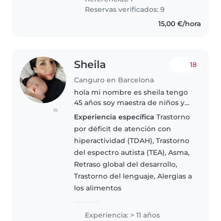
Reservas verificados: 9
15,00 €/hora
Sheila
18
Canguro en Barcelona
hola mi nombre es sheila tengo
45 años soy maestra de niños y
(1)
bebes nacionalidad peruana y
Experiencia específica
Trastorno
Española vivo en Barcelona
por déficit de atención con
casada con español, tengo mas
hiperactividad (TDAH), Trastorno
de 15 años de experiencia como
del espectro autista (TEA), Asma,
maestra..
Retraso global del desarrollo,
Trastorno del lenguaje, Alergias a
los alimentos
Experiencia: > 11 años