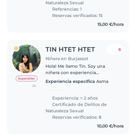
Naturaleza Sexual
Referencias: 1
Reservas verificados: 15
15,00 €/hora
TIN HTET HTET
6
Niñera en Burjassot
Hola! Me llamo Tin. Soy una
niñera con experiencia
trabajando con niños de todas
Supersitter
Experiencia específica
Asma
las edades, desde bebés hasta
(2)
escolares. Actualmente estoy
estudiando enfermería, además
Experiencia: > 2 años
de contar..
Certificado de Delitos de
Naturaleza Sexual
Reservas verificados: 8
10,00 €/hora