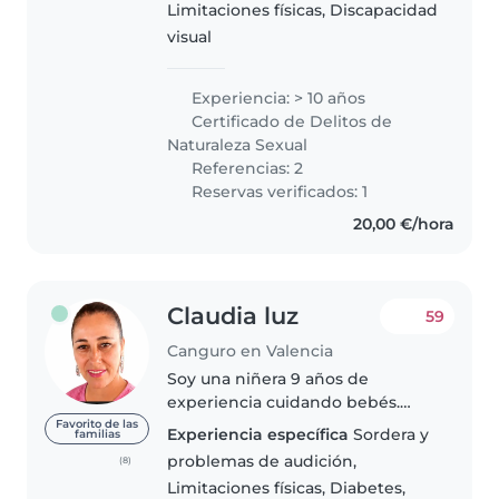
Limitaciones físicas, Discapacidad
visual
Experiencia: > 10 años
Certificado de Delitos de
Naturaleza Sexual
Referencias: 2
Reservas verificados: 1
20,00 €/hora
Claudia luz
59
Canguro en Valencia
Soy una niñera 9 años de
experiencia cuidando bebés.
Tengo experiencia con
Favorito de las
Experiencia específica
Sordera y
familias
necesidades especiales,
problemas de audición,
(8)
incluyendo sordera, limitaciones
Limitaciones físicas, Diabetes,
físicas, diabetes y TDAH. Me