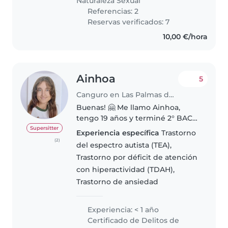
Naturaleza Sexual
Referencias: 2
Reservas verificados: 7
10,00 €/hora
Ainhoa
5
Canguro en Las Palmas de Gran Canaria
Buenas! 🤗 Me llamo Ainhoa,
tengo 19 años y terminé 2° BACH
de Artes Plásticas 🎨.
Supersitter
Experiencia específica
Trastorno
Actualmente estoy esperando
(2)
del espectro autista (TEA),
plaza en un CFGS en Santa Cruz
Trastorno por déficit de atención
de Tenerife ✨y estoy sacándome
con hiperactividad (TDAH),
el carnet..
Trastorno de ansiedad
Experiencia: < 1 año
Certificado de Delitos de