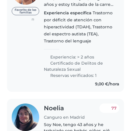
años y estoy titulada de la carrera
de maestra de Educación infantil
Favorito de las
Experiencia específica
Trastorno
familias
por la ULL. Tengo 3 hermanos
por déficit de atención con
(1)
pequeños y una prima pequeña,
hiperactividad (TDAH), Trastorno
por lo que he cuidado..
del espectro autista (TEA),
Trastorno del lenguaje
Experiencia: > 2 años
Certificado de Delitos de
Naturaleza Sexual
Reservas verificados: 1
9,00 €/hora
Noelia
77
Canguro en Madrid
Soy Noe, tengo 43 años y he
trabajado con bebés, niños, niñas