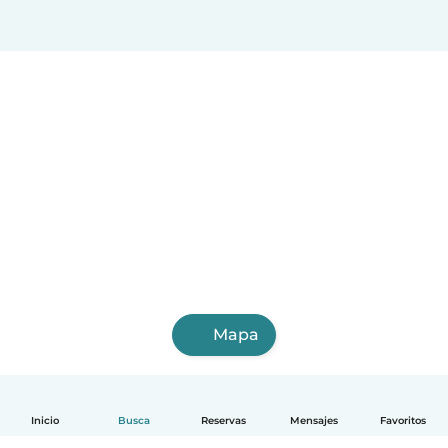
Alcalá de Henares
Fuenlabrada
Almería
Leganés
San Sebastián
Castellón de la Plana
Burgos
Santander
Albacete
Alcorcón
Mapa
Inicio
Busca
Reservas
Mensajes
Favoritos