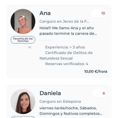
Ana
10
Canguro en Jerez de la Frontera
Hola!!! Me llamo Ana y el año
pasado terminé la carrera de
Pedagogía. Soy una persona
Favorito de las
familias
alegre, divertida y responsable a
Experiencia: > 3 años
(2)
la que le encantan los niños y
Certificado de Delitos de
pasar tiempo con ellos. Tengo..
Naturaleza Sexual
Reservas verificados: 4
10,00 €/hora
Daniela
6
Canguro en Estepona
viernes tarde/noche, Sábados,
Domingos y festivos completos