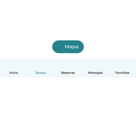
Mapa
Inicio
Busca
Reservas
Mensajes
Favoritos
Español
Cómo funciona
Ayuda
Términos y Privacidad
Precios
Datos de la empresa