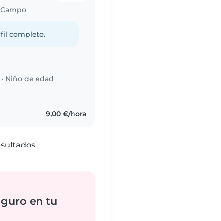
l Campo
fil completo.
•
Niño de edad
9,00 €/hora
esultados
nguro en tu