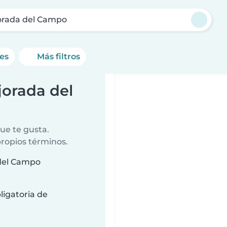
orada del Campo
nes
Más filtros
orada del
ue te gusta.
propios términos.
 del Campo
ligatoria de