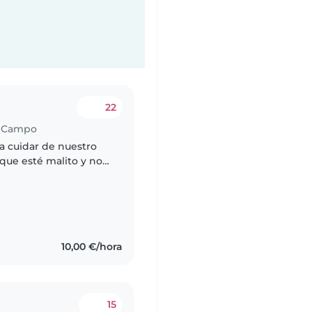
22
l Campo
a cuidar de nuestro
 que esté malito y no
itamos una persona
10,00 €/hora
15