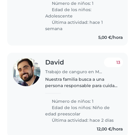
Nanny who can sleep overnight
Número de niños: 1
in our place
Edad de los niños:
Adolescente
Última actividad: hace 1
semana
5,00 €/hora
David
13
Trabajo de canguro en Málaga
Nuestra familia busca a una
persona responsable para cuidar
a nuestra hija de 5 años durante
unas horas tras recogerla del
Número de niños: 1
colegio. Ideal si te gustan los
Edad de los niños:
Niño de
niños curiosos, habladores..
edad preescolar
Última actividad: hace 2 días
12,00 €/hora