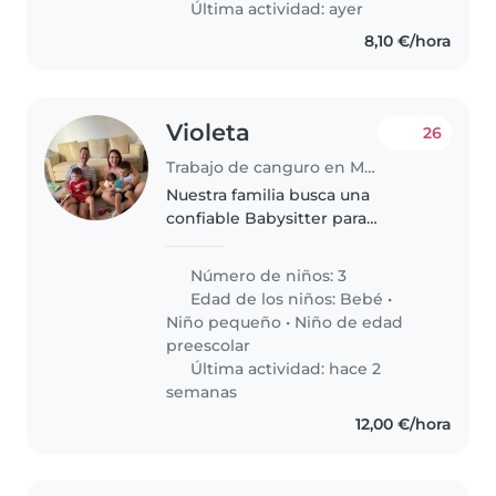
Última actividad: ayer
8,10 €/hora
Violeta
26
Trabajo de canguro en Málaga
Nuestra familia busca una
confiable Babysitter para
nuestros tres niños: Leo de casi 4
años, un niño muy activo al que
Número de niños: 3
lo que más le gusta es saltar y
Edad de los niños:
Bebé
•
jugar al fútbol; Oliver de 2..
Niño pequeño
•
Niño de edad
preescolar
Última actividad: hace 2
semanas
12,00 €/hora