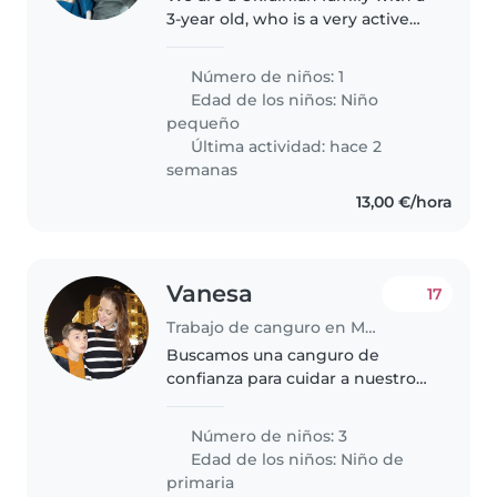
3-year old, who is a very active
and energetic child. Need some
extra support during the
Número de niños: 1
summer and while I'm preparing
Edad de los niños:
Niño
to give birth to our second..
pequeño
Última actividad: hace 2
semanas
13,00 €/hora
Vanesa
17
Trabajo de canguro en Málaga
Buscamos una canguro de
confianza para cuidar a nuestro
niño de 10 años . Quien se anime
debe estar familiarizada con las
Número de niños: 3
tareas del hogar y ayudar con las
Edad de los niños:
Niño de
tareas. Experiencia en el..
primaria