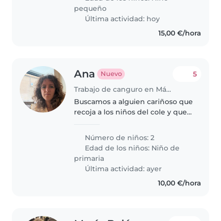
pequeño
Última actividad: hoy
15,00 €/hora
Ana
5
Nuevo
Trabajo de canguro en Málaga
Buscamos a alguien cariñoso que
recoja a los niños del cole y que
juegue con ellos pero todo en
ingles. Puede que tenga que
Número de niños: 2
ayudarles con alguna tarea del
Edad de los niños:
Niño de
cole, pero principalmente..
primaria
Última actividad: ayer
10,00 €/hora