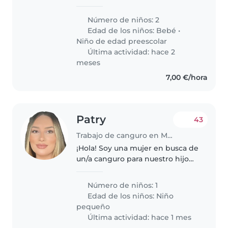
escuela vamos, necesitaría esos
mediodías/ tardes en el mes de
Número de niños: 2
julio que pueda compaginarlo
Edad de los niños:
Bebé
•
con el campamento de verano
Niño de edad preescolar
Última actividad: hace 2
meses
7,00 €/hora
Patry
43
Trabajo de canguro en Málaga
¡Hola! Soy una mujer en busca de
un/a canguro para nuestro hijo
de 1 año, un niño juguetón,
cariñoso e inteligente.
Número de niños: 1
Necesitamos a alguien que se
Edad de los niños:
Niño
sienta cómodo/a con mascotas.
pequeño
¡Nos..
Última actividad: hace 1 mes