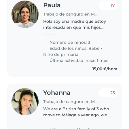
Paula
17
Trabajo de canguro en Málaga
Hola soy una madre que estoy
interesada en que mis hijos
aprendan inglés como lengua
materna que me acompañen y
Número de niños: 3
jueguen utilizando solo el inglés
Edad de los niños:
Bebé
•
gracias
Niño de primaria
Última actividad: hace 1 mes
15,00 €/hora
Yohanna
23
Trabajo de canguro en Málaga
We are a British family of 3 who
move to Málaga a year ago, we
are looking for some one who
speak good Spanish and English.