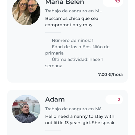
María Belén
37
Trabajo de canguro en Málaga
Buscamos chica que sea
comprometida y muy
responsable. La necesitamos
para 3 ó 4 días a la semana
Número de niños: 1
rotativos. Una semana de 14:30 a
Edad de los niños:
Niño de
15:30, otra de 21:30 a 22:30 y otra (
primaria
la que menos)..
Última actividad: hace 1
semana
7,00 €/hora
Adam
2
Trabajo de canguro en Málaga
Hello need a nanny to stay with
out little 13 years girl. She speak
french and arabic . Funny .