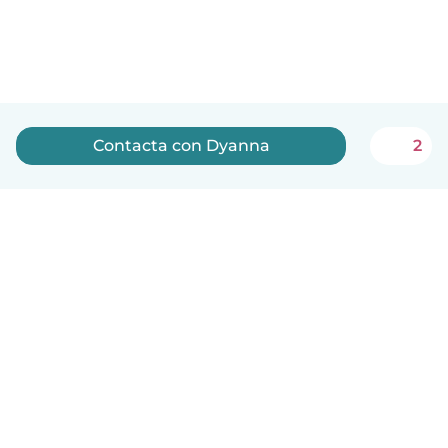
Contacta con Dyanna
2
Español
Cómo funciona
Ayuda
Términos y Privacidad
Precios
Datos de la empresa