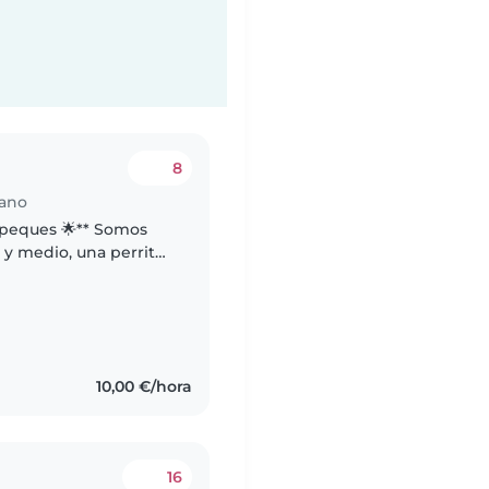
8
iano
es 🌟** Somos
 y medio, una perrita
n gato que va
s
10,00 €/hora
16