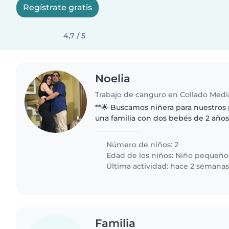
Regístrate gratis
4,7 / 5
Noelia
Trabajo de canguro en Collado Med
**🌟 Buscamos niñera para nuestros pequ
una familia con dos bebés de 2 años
lobo checoslovaca muy cariñosa y u
completamente a su aire...
Número de niños: 2
Edad de los niños:
Niño pequeño
Última actividad: hace 2 semana
Familia