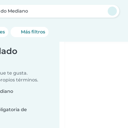
ado Mediano
nes
Más filtros
lado
ue te gusta.
propios términos.
ediano
ligatoria de