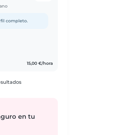
iano
fil completo.
s
15,00 €/hora
esultados
nguro en tu