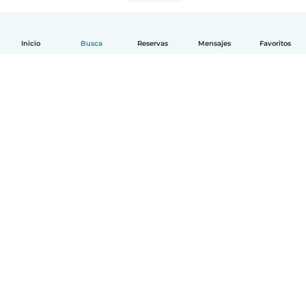
Inicio
Busca
Reservas
Mensajes
Favoritos
Español
Cómo funciona
Ayuda
Términos y Privacidad
Precios
Datos de la empresa
Babysits para Empresas
Normas de la comunidad