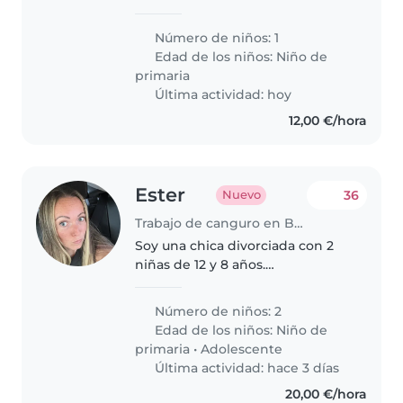
nuestra pequeña creativa y
habladora. Preferimos alguien
Número de niños: 1
que hable inglés, francés, polaco
Edad de los niños:
Niño de
o español para conectar mejor...
primaria
Última actividad: hoy
12,00 €/hora
Ester
36
Nuevo
Trabajo de canguro en Barcelona
Soy una chica divorciada con 2
niñas de 12 y 8 años.
Puntualmente preciso de
canguro para viajes de trabajo o
Número de niños: 2
imprevistos.
Edad de los niños:
Niño de
primaria
•
Adolescente
Última actividad: hace 3 días
20,00 €/hora