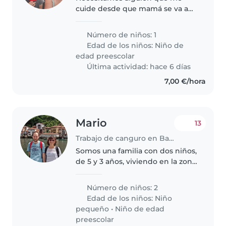
cuide desde que mamá se va a
trabajar hasta que yo entro al
cole
Número de niños: 1
Edad de los niños:
Niño de
edad preescolar
Última actividad: hace 6 días
7,00 €/hora
Mario
13
Trabajo de canguro en Barcelona
Somos una familia con dos niños,
de 5 y 3 años, viviendo en la zona
de Virrei Amat, Barcelona.
Nuestro hijo mayor necesita algo
Número de niños: 2
más de apoyo en su día a día
Edad de los niños:
Niño
(tiene su propio ritmo..
pequeño
•
Niño de edad
preescolar