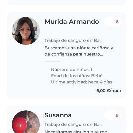
Murida Armando
6
Trabajo de canguro en Barcelona
Buscamos una niñera cariñosa y
de confianza para nuestro
pequeño de 9 meses, curioso y
juguetón. Ideal que hable varios
Número de niños: 1
idiomas. Si cuidas niños y te
Edad de los niños:
Bebé
gustan los más pequeños,
Última actividad: hace 4 días
¡contáctanos!
6,00 €/hora
Susanna
8
Trabajo de canguro en Barcelona
Necesitamos alguien que me