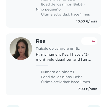
cuidador/a responsable y que
Edad de los niños:
Bebé
•
juegue con ellas y se pueda
Niño pequeño
ocupar de cuidar-las.
Última actividad: hace 1 mes
10,00 €/hora
Rea
34
Trabajo de canguro en Barcelona
Hi, my name is Rea. I have a 12-
month-old daughter, and I am
currently looking for a caring
and reliable babysitter. If you are
Número de niños: 1
interested, please feel free to
Edad de los niños:
Bebé
contact me so we can..
Última actividad: hace 1 mes
7,00 €/hora