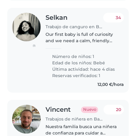
Selkan
34
Trabajo de canguro en Barcelona
Our first baby is full of curiosity
and we need a calm, friendly
(1)
babysitter who enjoys simple
cooking duties. I'd love someone
Número de niños: 1
patient and reliable to care for
Edad de los niños:
Bebé
her while I'm out.
Última actividad: hace 4 días
Reservas verificados: 1
12,00 €/hora
Vincent
20
Nuevo
Trabajos de niñera en Barcelona
Nuestra familia busca una niñera
de confianza para cuidar a