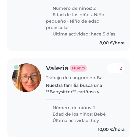
persona que los recoja de la
Número de niños: 2
guarde y el cole y los lleve al
Edad de los niños:
Niño
parque hasta las 18:30h que
pequeño
•
Niño de edad
llegaríamos..
preescolar
Última actividad: hace 5 días
8,00 €/hora
Valeria
2
Nuevo
Trabajo de canguro en Barcelona
Nuestra familia busca una
**Babysitter** cariñosa y
paciente para cuidar a nuestro
pequeño bebé lleno de energía.
Número de niños: 1
Buscamos alguien que hable
Edad de los niños:
Bebé
árabe o ruso y pueda cuidar al
Última actividad: hoy
niño en..
10,00 €/hora