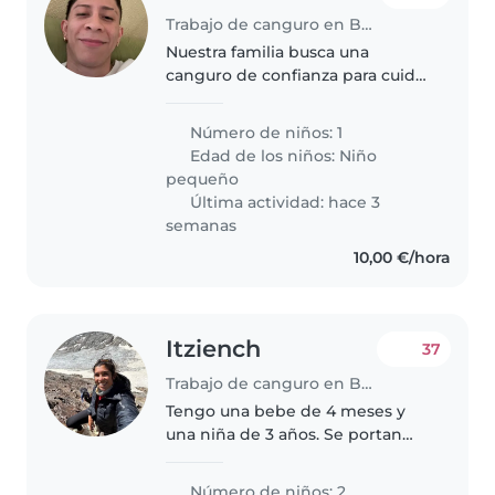
Trabajo de canguro en Barcelona
Nuestra familia busca una
canguro de confianza para cuidar
a nuestro niño pequeño.
Preferimos que la atención sea
Número de niños: 1
en vuestro domicilio. Buscamos a
Edad de los niños:
Niño
alguien cariñoso, paciente y con..
pequeño
Última actividad: hace 3
semanas
10,00 €/hora
Itziench
37
Trabajo de canguro en Barcelona
Tengo una bebe de 4 meses y
una niña de 3 años. Se portan
muy bien, son jugetonas y
amigables. Busco un/una
Número de niños: 2