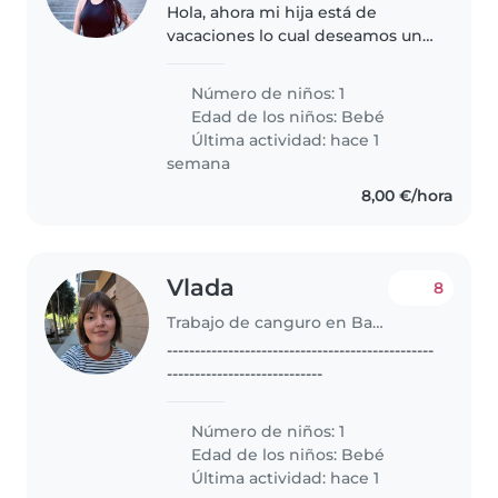
Hola, ahora mi hija está de
vacaciones lo cual deseamos una
canguro para que mi hija realice
rutina, juegos y psicomotricidad,
Número de niños: 1
mi esposo está de baja lo cual no
Edad de los niños:
Bebé
puede estar mucho con..
Última actividad: hace 1
semana
8,00 €/hora
Vlada
8
Trabajo de canguro en Barcelona
------------------------------------------------
----------------------------
Número de niños: 1
Edad de los niños:
Bebé
Última actividad: hace 1