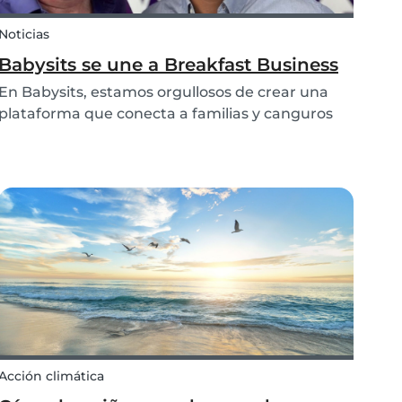
Noticias
Babysits se une a Breakfast Business
En Babysits, estamos orgullosos de crear una
plataforma que conecta a familias y canguros
en todo el mundo de forma segura,
transparente y accesible. Recientemente,
tuvimos la oportunidad de compartir más sobre
nuestro recorrido y misió...
Acción climática