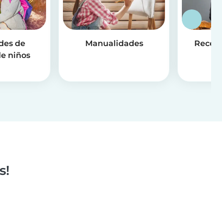
des de
Manualidades
Receta
e niños
s!