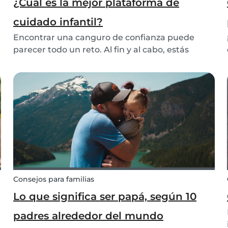
¿Cuál es la mejor plataforma de
cuidado infantil?
Encontrar una canguro de confianza puede
parecer todo un reto. Al fin y al cabo, estás
dejando a tu(s) hijo(s) al cuidado de otra
persona. Muchas personas encuentran una
canguro a través de su red personal: una vecina,
una sobrina o la h...
Consejos para familias
Lo que significa ser papá, según 10
padres alrededor del mundo