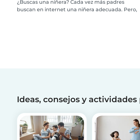
¿Buscas una niñera? Cada vez más padres
buscan en internet una niñera adecuada. Pero,
¿cuál es la mejor manera de encontrar una
niñera? Lee nuestros 10 consejos sobre lo que
debes hacer cuando busques una niñera de
confianza.
Ideas, consejos y actividades