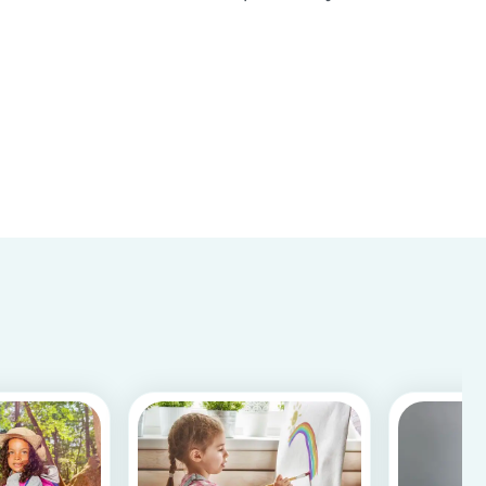
medida que el mundo se globaliza
progresivamente. Además, la capacidad de
hablar más de un idioma mejora el desarrollo
intelectual de tu hijo y aumenta...