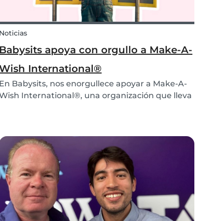
Noticias
Babysits apoya con orgullo a Make-A-
Wish International®
En Babysits, nos enorgullece apoyar a Make-A-
Wish International®, una organización que lleva
más de 45 años haciendo realidad los sueños de
niños con enfermedades graves. 💙