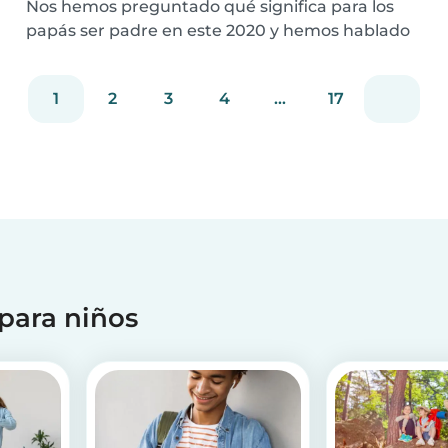
Nos hemos preguntado qué significa para los
papás ser padre en este 2020 y hemos hablado
con varios padres alrededor del mundo sobre su
experiencia personal
1
2
3
4
...
17
 para niños