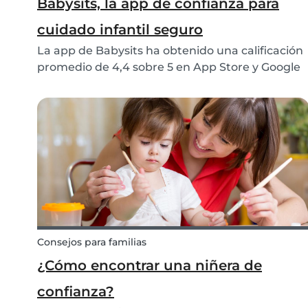
Babysits, la app de confianza para
cuidado infantil seguro
La app de Babysits ha obtenido una calificación
promedio de 4,4 sobre 5 en App Store y Google
Play, basada en más de 15.000 reseñas y más de
2 millones de descargas. Esto refleja las
experiencias positivas de familias y canguros de
todo...
Consejos para familias
¿Cómo encontrar una niñera de
confianza?