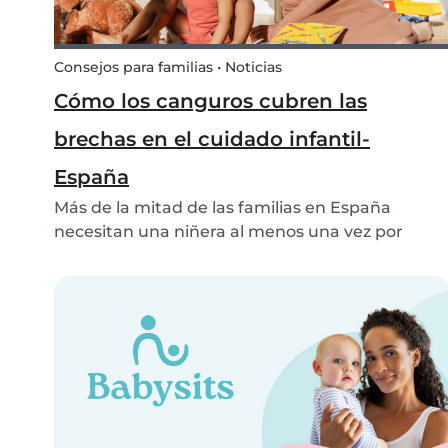
Consejos para familias • Noticias
Cómo los canguros cubren las
brechas en el cuidado infantil-
España
Más de la mitad de las familias en España
necesitan una niñera al menos una vez por
semana, y la mayoría de las solicitudes de
cuidado infantil se realizan durante el horario
laboral. Esto pone de manifiesto que el cuidado
de niños se ha...