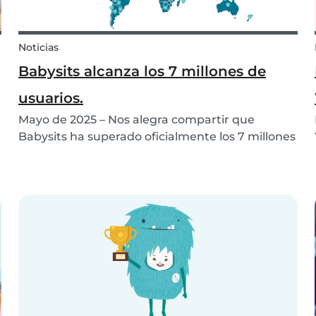
Noticias
Babysits alcanza los 7 millones de
usuarios.
Mayo de 2025 – Nos alegra compartir que
Babysits ha superado oficialmente los 7 millones
de usuarios en todo el mundo. Lo que comenzó
como una pequeña iniciativa local en Róterdam
se ha convertido en una comunidad
internacional activa qu...