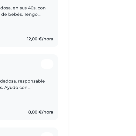
dosa, en sus 40s, con
o de bebés. Tengo
des especiales,
12,00 €/hora
idadosa, responsable
s. Ayudo con
 niño/as. Si estas
8,00 €/hora