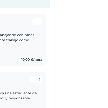
nte trabajo como
a y estoy buscando
10,00 €/hora
1
Soy una estudiante de
Me puedo hacer cargo