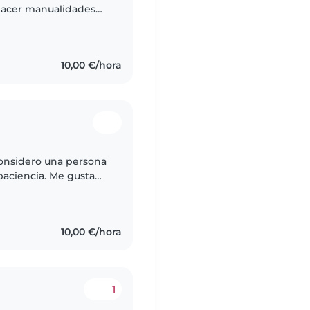
 hacer manualidades
scotas. Tengo el
10,00 €/hora
considero una persona
paciencia. Me gusta
nte divertido y seguro
10,00 €/hora
1