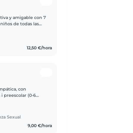
tiva y amigable con 7
niños de todas las
 edad escolar. Tengo
12,50 €/hora
empática, con
i preescolar (0-6
 i tener interés desde
eza Sexual
9,00 €/hora