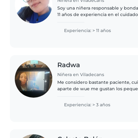
Niñera en Viladecans
Soy una niñera responsable y bonda
11 años de experiencia en el cuidad
experiencia con niños con necesida
específicamente con autismo...
Experiencia: > 11 años
Radwa
Niñera en Viladecans
Me considero bastante paciente, cu
aparte de wue me gustan los peque
cualquier cosa y cuido a todo tipo de
interesado/a, contactame!
Experiencia: > 3 años