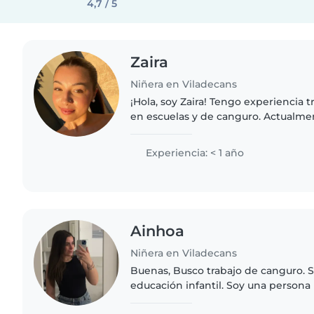
4,7 / 5
Zaira
Niñera en Viladecans
¡Hola, soy Zaira! Tengo experiencia trabajando con niños
en escuelas y de canguro. Actualme
monitora de comedor en una escuel
algo más por las mañanas..
Experiencia: < 1 año
Ainhoa
Niñera en Viladecans
Buenas, Busco trabajo de canguro. 
educación infantil. Soy una persona muy responsable,
alegre, con paciencia y ordenada. 