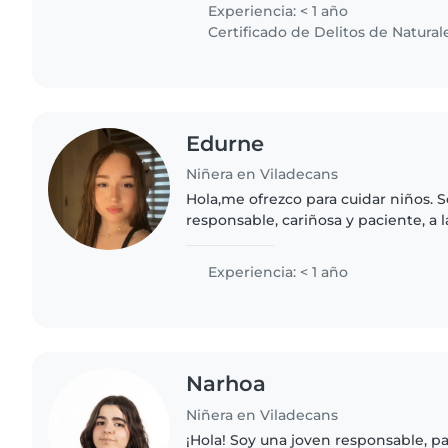
de niños de edades..
Experiencia: < 1 año
Certificado de Delitos de Natural
Edurne
Niñera en Viladecans
Hola,me ofrezco para cuidar niños. 
responsable, cariñosa y paciente, a 
niños. Actualmente estoy estudian
relacionada con la atención..
Experiencia: < 1 año
Narhoa
Niñera en Viladecans
¡Hola! Soy una joven responsable, p