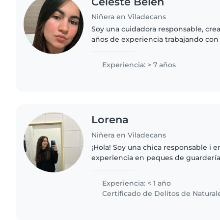
Celeste Belén
Niñera en Viladecans
Soy una cuidadora responsable, crea
años de experiencia trabajando con 
edades, desde bebés hasta niños en
una licenciatura..
Experiencia: > 7 años
Lorena
Niñera en Viladecans
¡Hola! Soy una chica responsable i 
experiencia en peques de guardería 
años). Al estudiar integración social
siempre, sé tratar..
Experiencia: < 1 año
Certificado de Delitos de Natural