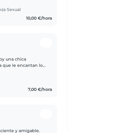
eza Sexual
10,00 €/hora
Soy una chica
la que le encantan los
do una formación
7,00 €/hora
aciente y amigable.