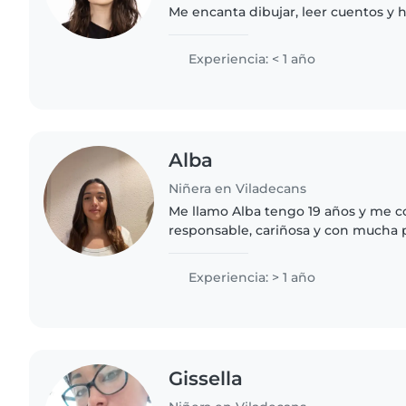
Me encanta dibujar, leer cuentos y
con los peques. Me encantan las ma
bachillerato y un grado..
Experiencia: < 1 año
Alba
Niñera en Viladecans
Me llamo Alba tengo 19 años y me 
responsable, cariñosa y con mucha 
trabajar con niños y crear un ambie
para ellos. Soy..
Experiencia: > 1 año
Gissella