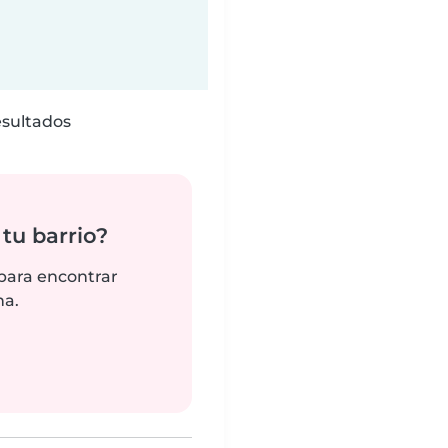
esultados
tu barrio?
 para encontrar
na.