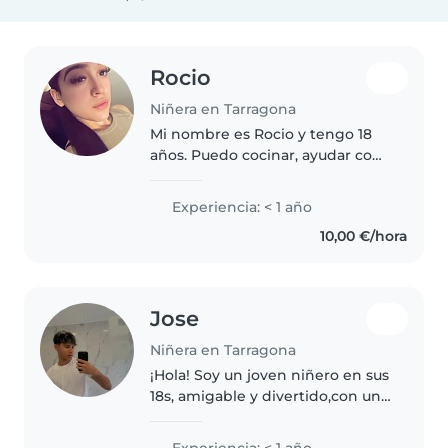
Rocio
Niñera en Tarragona
Mi nombre es Rocio y tengo 18
años. Puedo cocinar, ayudar con
los deberes, hacer algunas tareas
sencillas. Si estás buscando
Experiencia: < 1 año
niñera y te gustaría saber más
10,00 €/hora
sobre mi, ponte en contacto..
Jose
Niñera en Tarragona
¡Hola! Soy un joven niñero en sus
18s, amigable y divertido,con un
pfi de deportes. Aunque soy
nueva en esto, me encanta
Experiencia: < 1 año