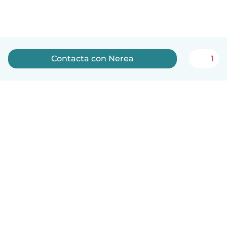
Contacta con Nerea
1
Español
Cómo funciona
Ayuda
Términos y Privacidad
Precios
Datos de la empresa
Babysits para Empresas
Normas de la comunidad