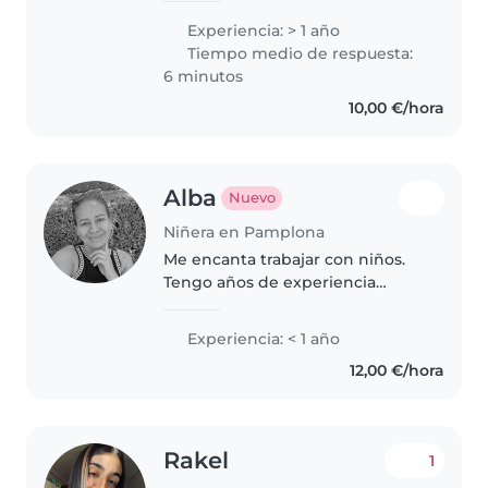
Primaria en la UPNA, lo que me
Experiencia: > 1 año
aporta conocimientos y
Tiempo medio de respuesta:
habilidades relevantes para el
6 minutos
cuidado..
10,00 €/hora
Alba
Nuevo
Niñera en Pamplona
Me encanta trabajar con niños.
Tengo años de experiencia
cuidando niños, principalmente
bebés y niños pequeños.
Experiencia: < 1 año
También tengo experiencia con
12,00 €/hora
niños con necesidades
especiales, en particular,..
Rakel
1