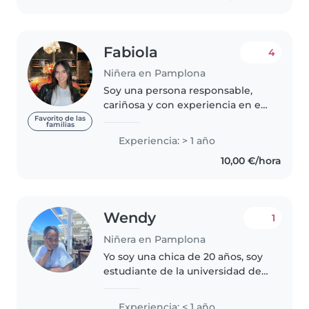
Fabiola
4
Niñera en Pamplona
Soy una persona responsable,
cariñosa y con experiencia en el
cuidado de niños, tengo una
Favorito de las
familias
hermana pequeña. Me encanta
Experiencia: > 1 año
trabajar con los más pequeños y
10,00 €/hora
asegurarme de que se diviertan..
Wendy
1
Niñera en Pamplona
Yo soy una chica de 20 años, soy
estudiante de la universidad de
Navarra, cursando el primer año
de bioquimica. Me encantan los
Experiencia: < 1 año