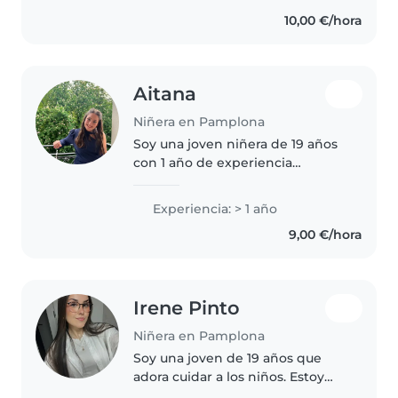
acompañar y trabajar..
10,00 €/hora
Aitana
Niñera en Pamplona
Soy una joven niñera de 19 años
con 1 año de experiencia
cuidando a niños de entre 1 y 10
años. Hablo catalán, español e
Experiencia: > 1 año
inglés con fluidez, lo que me
9,00 €/hora
permite comunicarme
fácilmente..
Irene Pinto
Niñera en Pamplona
Soy una joven de 19 años que
adora cuidar a los niños. Estoy
estudiando Grado en Educación