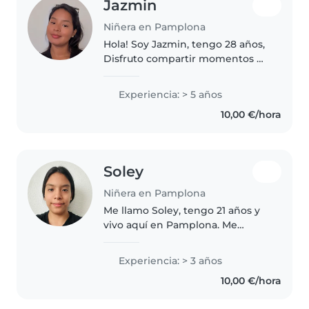
Jazmin
Niñera en Pamplona
Hola! Soy Jazmin, tengo 28 años,
Disfruto compartir momentos de
juego, risas y aprendizaje, me
encanta hacer manualidades y
Experiencia: > 5 años
ver películas, me considero una
10,00 €/hora
chica carismática, amable,..
Soley
Niñera en Pamplona
Me llamo Soley, tengo 21 años y
vivo aquí en Pamplona. Me
considero una persona muy
responsable, educada, paciente
Experiencia: > 3 años
y, sobre todo, de total confianza
10,00 €/hora
para entrar en un í enfocarme
en..