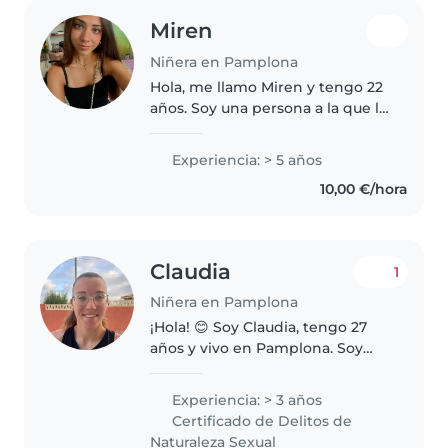
Miren
Niñera en Pamplona
Hola, me llamo Miren y tengo 22
años. Soy una persona a la que le
encantan los niños y disfruto
muchísimo cuidándolos; es, sin
Experiencia: > 5 años
duda, una de las cosas que más
10,00 €/hora
me gusta hacer en mi..
Claudia
1
Niñera en Pamplona
¡Hola! 😊 Soy Claudia, tengo 27
años y vivo en Pamplona. Soy
graduada en Fisioterapia,
entrenadora de fútbol y
Experiencia: > 3 años
futbolista, por lo que estoy muy
Certificado de Delitos de
acostumbrada a cuidar,
Naturaleza Sexual