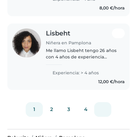
niños, aunque no tenga
8,00 €/hora
experiencia previa, soy
responsable,..
Lisbeht
Niñera en Pamplona
Me llamo Lisbeht tengo 26 años
con 4 años de experiencia
cuidando a bebés, niños
pequeños y preescolares. Soy
Experiencia: > 4 años
responsable, paciente y creativa,
12,00 €/hora
lo que me permite disfrutar de
actividades..
1
2
3
4