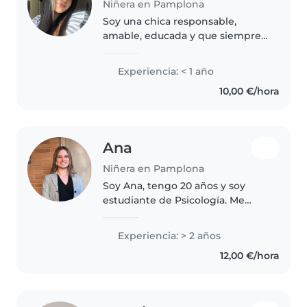
Niñera en Pamplona
Soy una chica responsable,
amable, educada y que siempre
conecta muy bien con los niños,
tengo experiencia cuidando a
Experiencia: < 1 año
niños pequeños, tengo
10,00 €/hora
disponibilidad mañana y tarde,
podría ayudar..
Ana
Niñera en Pamplona
Soy Ana, tengo 20 años y soy
estudiante de Psicología. Me
considero una persona
responsable, cariñosa, paciente y
Experiencia: > 2 años
alegre. Me encanta pasar tiempo
12,00 €/hora
con los niños y acompañarlos en
su..