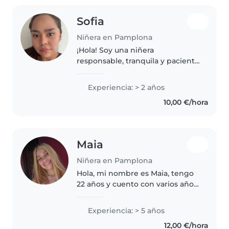
Sofia
Niñera en Pamplona
¡Hola! Soy una niñera
responsable, tranquila y paciente
con 2 años de experiencia
cuidando niños, desde bebés
Experiencia: > 2 años
hasta preescolares. Me encanta
10,00 €/hora
leerles cuentos y jugar con ellos.
También..
Maia
Niñera en Pamplona
Hola, mi nombre es Maia, tengo
22 años y cuento con varios años
de experiencia en el cuidado de
niños. Comencé a cuidar niños
Experiencia: > 5 años
desde los 16 años y, además,
12,00 €/hora
tengo hermanas pequeñas a..