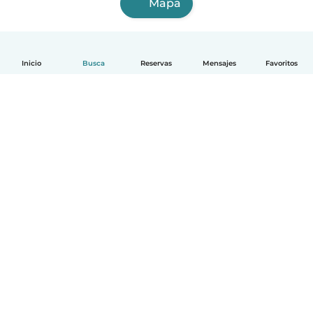
Mapa
Inicio
Busca
Reservas
Mensajes
Favoritos
Español
Cómo funciona
Ayuda
Términos y Privacidad
Precios
Datos de la empresa
Babysits para Empresas
Normas de la comunidad