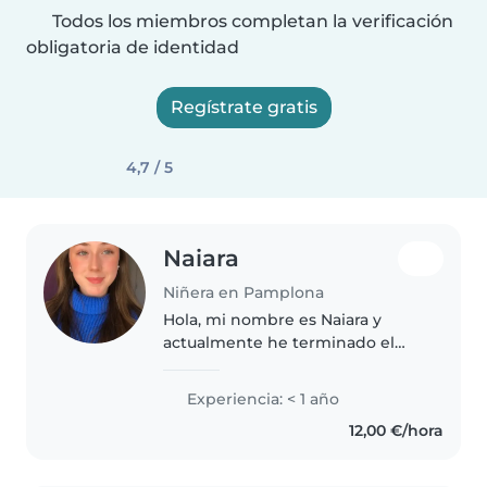
Todos los miembros completan la verificación
obligatoria de identidad
Regístrate gratis
4,7 / 5
Naiara
Niñera en Pamplona
Hola, mi nombre es Naiara y
actualmente he terminado el
tercer año de la carrera de
Magisterio en Educación
Experiencia: < 1 año
Primaria y tengo 21 años.
12,00 €/hora
Siempre me ha apasionado el
trabajo con niños,..