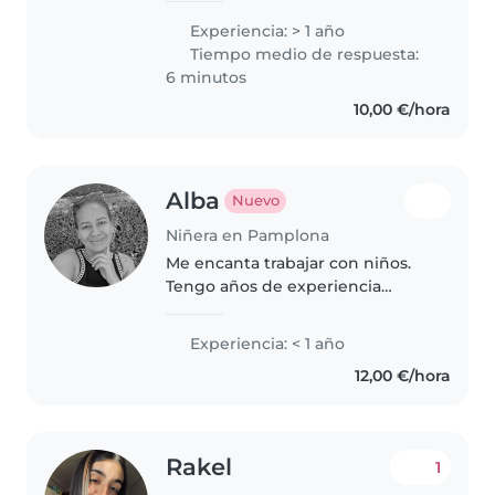
Primaria en la UPNA, lo que me
Experiencia: > 1 año
aporta conocimientos y
Tiempo medio de respuesta:
habilidades relevantes para el
6 minutos
cuidado..
10,00 €/hora
Alba
Nuevo
Niñera en Pamplona
Me encanta trabajar con niños.
Tengo años de experiencia
cuidando niños, principalmente
bebés y niños pequeños.
Experiencia: < 1 año
También tengo experiencia con
12,00 €/hora
niños con necesidades
especiales, en particular,..
Rakel
1