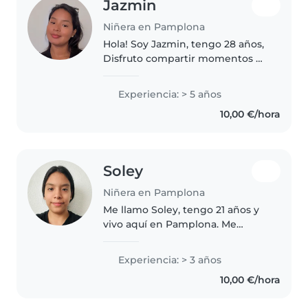
Jazmin
Niñera en Pamplona
Hola! Soy Jazmin, tengo 28 años,
Disfruto compartir momentos de
juego, risas y aprendizaje, me
encanta hacer manualidades y
Experiencia: > 5 años
ver películas, me considero una
10,00 €/hora
chica carismática, amable,..
Soley
Niñera en Pamplona
Me llamo Soley, tengo 21 años y
vivo aquí en Pamplona. Me
considero una persona muy
responsable, educada, paciente
Experiencia: > 3 años
y, sobre todo, de total confianza
10,00 €/hora
para entrar en un í enfocarme
en..