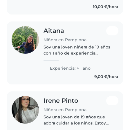
acompañar y trabajar..
10,00 €/hora
Aitana
Niñera en Pamplona
Soy una joven niñera de 19 años
con 1 año de experiencia
cuidando a niños de entre 1 y 10
años. Hablo catalán, español e
Experiencia: > 1 año
inglés con fluidez, lo que me
9,00 €/hora
permite comunicarme
fácilmente..
Irene Pinto
Niñera en Pamplona
Soy una joven de 19 años que
adora cuidar a los niños. Estoy
estudiando Grado en Educación