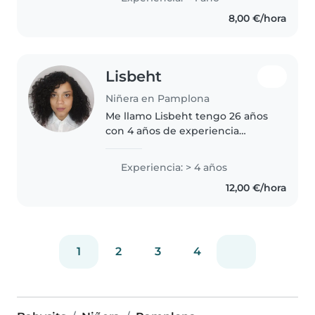
niños, aunque no tenga
8,00 €/hora
experiencia previa, soy
responsable,..
Lisbeht
Niñera en Pamplona
Me llamo Lisbeht tengo 26 años
con 4 años de experiencia
cuidando a bebés, niños
pequeños y preescolares. Soy
Experiencia: > 4 años
responsable, paciente y creativa,
12,00 €/hora
lo que me permite disfrutar de
actividades..
1
2
3
4