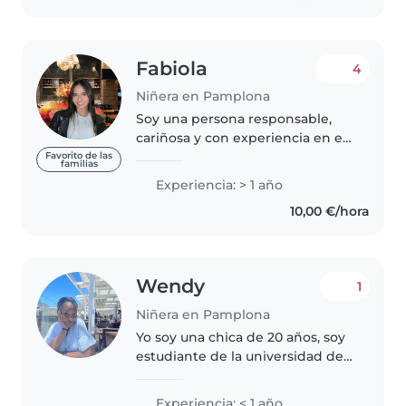
Fabiola
4
Niñera en Pamplona
Soy una persona responsable,
cariñosa y con experiencia en el
cuidado de niños, tengo una
Favorito de las
familias
hermana pequeña. Me encanta
Experiencia: > 1 año
trabajar con los más pequeños y
10,00 €/hora
asegurarme de que se diviertan..
Wendy
1
Niñera en Pamplona
Yo soy una chica de 20 años, soy
estudiante de la universidad de
Navarra, cursando el primer año
de bioquimica. Me encantan los
Experiencia: < 1 año