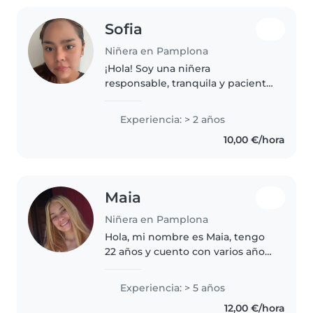
Sofia
Niñera en Pamplona
¡Hola! Soy una niñera
responsable, tranquila y paciente
con 2 años de experiencia
cuidando niños, desde bebés
Experiencia: > 2 años
hasta preescolares. Me encanta
10,00 €/hora
leerles cuentos y jugar con ellos.
También..
Maia
Niñera en Pamplona
Hola, mi nombre es Maia, tengo
22 años y cuento con varios años
de experiencia en el cuidado de
niños. Comencé a cuidar niños
Experiencia: > 5 años
desde los 16 años y, además,
12,00 €/hora
tengo hermanas pequeñas a..