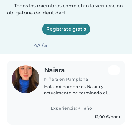
Todos los miembros completan la verificación
obligatoria de identidad
Regístrate gratis
4,7 / 5
Naiara
Niñera en Pamplona
Hola, mi nombre es Naiara y
actualmente he terminado el
tercer año de la carrera de
Magisterio en Educación
Experiencia: < 1 año
Primaria y tengo 21 años.
12,00 €/hora
Siempre me ha apasionado el
trabajo con niños,..