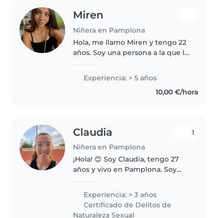
Miren
Niñera en Pamplona
Hola, me llamo Miren y tengo 22
años. Soy una persona a la que le
encantan los niños y disfruto
muchísimo cuidándolos; es, sin
Experiencia: > 5 años
duda, una de las cosas que más
10,00 €/hora
me gusta hacer en mi..
Claudia
1
Niñera en Pamplona
¡Hola! 😊 Soy Claudia, tengo 27
años y vivo en Pamplona. Soy
graduada en Fisioterapia,
entrenadora de fútbol y
Experiencia: > 3 años
futbolista, por lo que estoy muy
Certificado de Delitos de
acostumbrada a cuidar,
Naturaleza Sexual