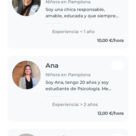
Niñera en Pamplona
Soy una chica responsable,
amable, educada y que siempre
conecta muy bien con los niños,
tengo experiencia cuidando a
Experiencia: < 1 año
niños pequeños, tengo
10,00 €/hora
disponibilidad mañana y tarde,
podría ayudar..
Ana
Niñera en Pamplona
Soy Ana, tengo 20 años y soy
estudiante de Psicología. Me
considero una persona
responsable, cariñosa, paciente y
Experiencia: > 2 años
alegre. Me encanta pasar tiempo
12,00 €/hora
con los niños y acompañarlos en
su..