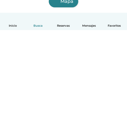
Mapa
Inicio
Busca
Reservas
Mensajes
Favoritos
Español
Cómo funciona
Ayuda
Términos y Privacidad
Precios
Datos de la empresa
Babysits para Empresas
Normas de la comunidad