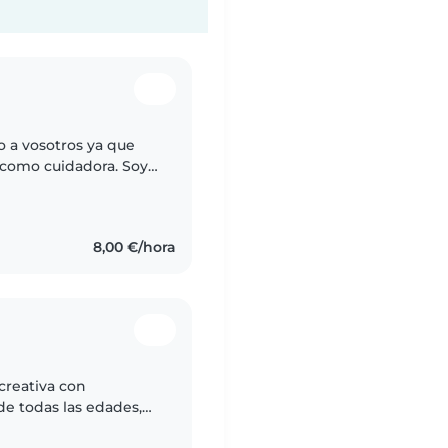
o a vosotros ya que
 como cuidadora. Soy
 comprometida a
8,00 €/hora
creativa con
de todas las edades,
s como TDAH, autismo