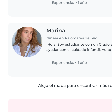
o diabetes. Me encanta..
Experiencia: > 1 año
Marina
Niñera en Palomares del Río
¡Hola! Soy estudiante con un Grado
ayudar con el cuidado infantil. Aun
experiencia formal, tengo mucha pa
responsable. Me encanta leer..
Experiencia: < 1 año
Aleja el mapa para encontrar más r