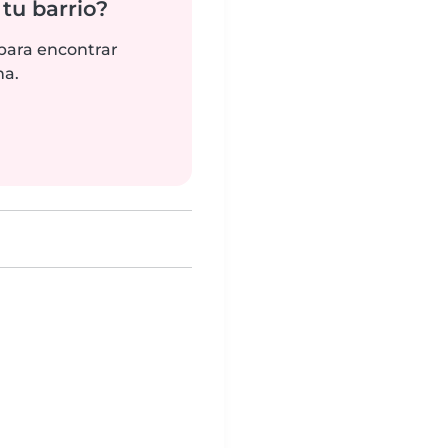
tu barrio?
 para encontrar
na.