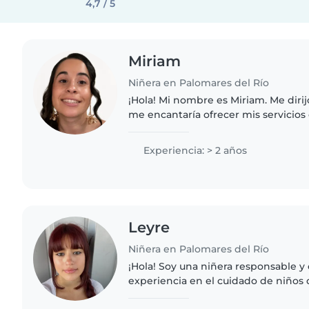
4,7 / 5
Miriam
Niñera en Palomares del Río
¡Hola! Mi nombre es Miriam. Me dirij
me encantaría ofrecer mis servicios
una chica responsable, paciente y
formar un ambiente..
Experiencia: > 2 años
Leyre
Niñera en Palomares del Río
¡Hola! Soy una niñera responsable y 
experiencia en el cuidado de niños 
incluso con necesidades especiale