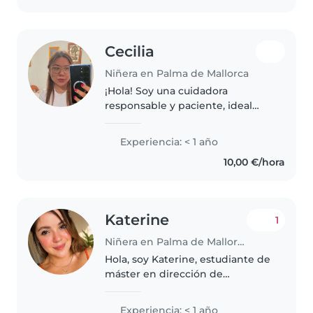
ayudar..
Cecilia
Niñera en Palma de Mallorca
¡Hola! Soy una cuidadora
responsable y paciente, ideal
para cuidar a tus pequeños.
Tengo experiencia con niños en
Experiencia: < 1 año
edad preescolar y me encanta
10,00 €/hora
leerles cuentos y jugar con ellos.
Estoy..
Katerine
1
Niñera en Palma de Mallorca
Hola, soy Katerine, estudiante de
máster en dirección de
marketing en Palma de Mallorca,
con 29 años de edad. Mi amor
Experiencia: < 1 año