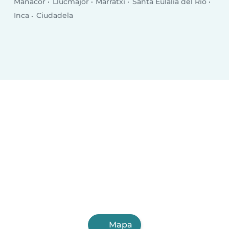
Manacor
Llucmajor
Marratxí
Santa Eulalia del Río
Inca
Ciudadela
Mapa