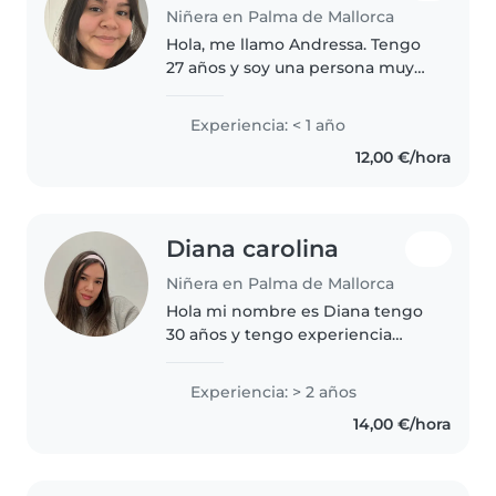
Niñera en Palma de Mallorca
Hola, me llamo Andressa. Tengo
27 años y soy una persona muy
responsable, paciente y amable.
Me gustan mucho los niños y me
Experiencia: < 1 año
implico con cariño y atención en
12,00 €/hora
todo lo que hago. Aunque..
Diana carolina
Niñera en Palma de Mallorca
Hola mi nombre es Diana tengo
30 años y tengo experiencia
cuidando niños de varias edades
ya que como profesional soy
Experiencia: > 2 años
entrenadora deportiva y mi
14,00 €/hora
enfoque combina el bienestar, la
seguridad..