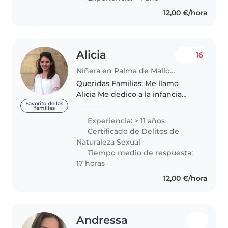
por los niños se refleja en mi
12,00 €/hora
empatía, diversión y amabilidad...
Alicia
16
Niñera en Palma de Mallorca
Queridas Familias: Me llamo
Alicia Me dedico a la infancia
vocacionalmente desde 2010
Favorito de las
familias
cuidando y educando niños de 0
Experiencia: > 11 años
a 11 años en diferentes ámbitos
Certificado de Delitos de
Una de mis experiencias a
Naturaleza Sexual
destacar..
Tiempo medio de respuesta:
17 horas
12,00 €/hora
Andressa