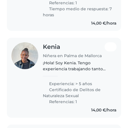
Referencias: 1
único en la vida de las personas
Tiempo medio de respuesta: 7
las..
horas
14,00 €/hora
Kenia
Niñera en Palma de Mallorca
¡Hola! Soy Kenia. Tengo
experiencia trabajando tanto
como niñera como en colegios
internacionales, cuidando y
Experiencia: > 5 años
apoyando a niños de diferentes
Certificado de Delitos de
edades. Me apasiona crear
Naturaleza Sexual
entornos seguros,..
Referencias: 1
14,00 €/hora