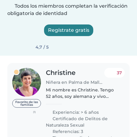
Todos los miembros completan la verificación
obligatoria de identidad
Regístrate gratis
4,7 / 5
Christine
37
Niñera en Palma de Mallorca
Mi nombre es Christine. Tengo
52 años, soy alemana y vivo
desde el 2000 en Mallorca. Hablo
Favorito de las
familias
aleman, español e ingles y un
Experiencia: > 6 años
(1)
poco de italiano, también soy
Certificado de Delitos de
autónoma. Tengo experiencia..
Naturaleza Sexual
Referencias: 3