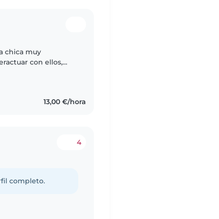
a chica muy
eractuar con ellos,
 con una y ayudarlos
13,00 €/hora
4
fil completo.