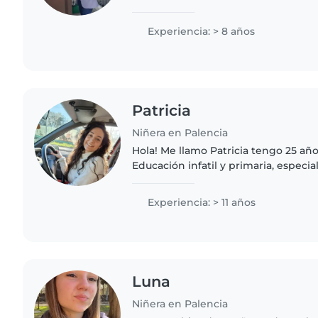
encanta leerles, cantar y crear un 
experiencia incluye trabajo..
Experiencia: > 8 años
Patricia
Niñera en Palencia
Hola! Me llamo Patricia tengo 25 año
Educación infatil y primaria, especia
tengo un Máster en ELE. Tengo ampl
niños. No dudes..
Experiencia: > 11 años
Luna
Niñera en Palencia