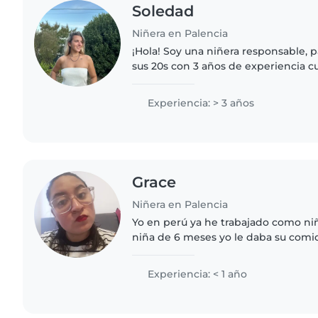
Soledad
Niñera en Palencia
¡Hola! Soy una niñera responsable, p
sus 20s con 3 años de experiencia 
los 1 a los 10 años. Me encanta dibuja
con los..
Experiencia: > 3 años
Grace
Niñera en Palencia
Yo en perú ya he trabajado como ni
niña de 6 meses yo le daba su comi
bañaba tengo experiencia soy peruana estoy interesada
en el trabajo soy una..
Experiencia: < 1 año