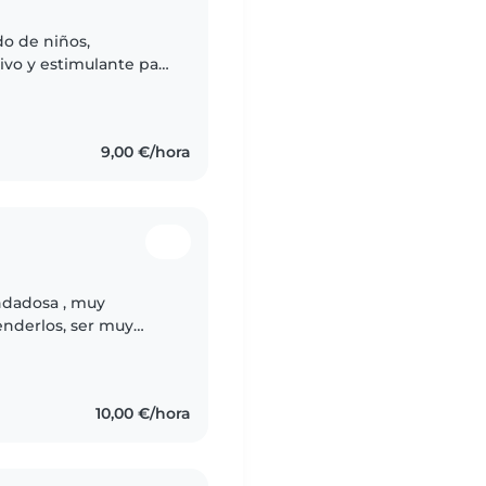
do de niños,
ivo y estimulante para
onsable, paciente y
9,00 €/hora
ndadosa , muy
enderlos, ser muy
 sus tareas.
10,00 €/hora