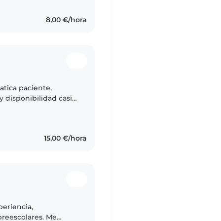
8,00 €/hora
atica paciente,
y disponibilidad casi
spañola y ya con 52
15,00 €/hora
eriencia,
preescolares. Me