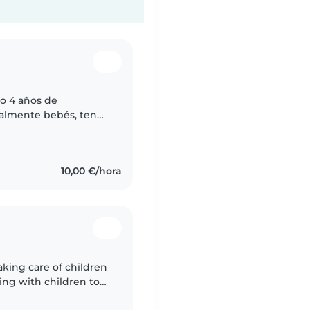
go 4 años de
palmente bebés, tengo
 de niños ¡Estoy
10,00 €/hora
taking care of children
king with children to
.I love cooking and