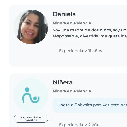
Daniela
Niñera en Palencia
Soy una madre de dos niños, soy un
responsable, divertida, me gusta int
escucharlos, que se sientan a gusto
en lo que haga falta.
Experiencia: > 11 años
Niñera
Niñera en Palencia
Únete a Babysits para ver este per
Favorito de las
familias
Experiencia: > 2 años