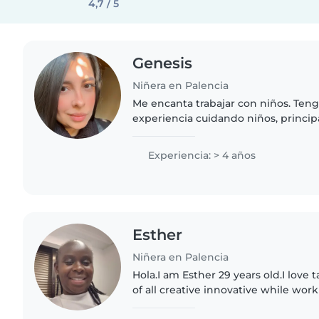
4,7 / 5
Genesis
Niñera en Palencia
Me encanta trabajar con niños. Ten
experiencia cuidando niños, princi
2 hijos y se me hace fácil el cuidado
deseando cuidar de tus..
Experiencia: > 4 años
Esther
Niñera en Palencia
Hola.I am Esther 29 years old.I love 
of all creative innovative while wor
help the children minds to be busy 