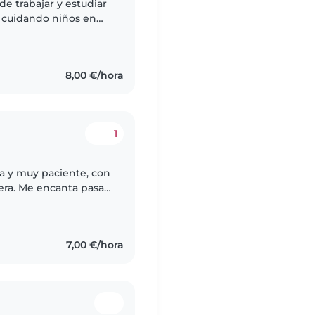
e trabajar y estudiar
r cuidando niños en
iendo niñera y además
8,00 €/hora
1
ca y muy paciente, con
era. Me encanta pasar
e divertido, seguro y
7,00 €/hora