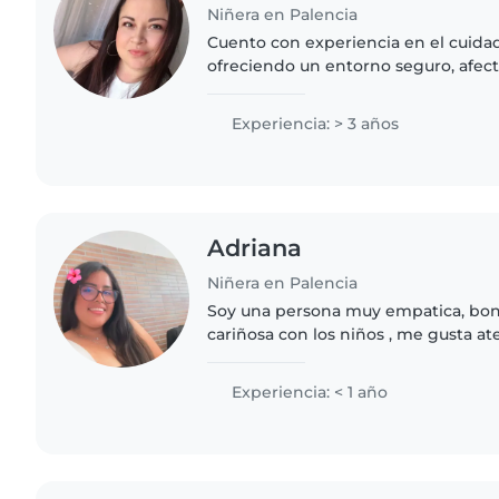
Niñera en Palencia
Cuento con experiencia en el cuida
ofreciendo un entorno seguro, afect
su desarrollo. Soy una persona resp
organizada, capaz de..
Experiencia: > 3 años
Adriana
Niñera en Palencia
Soy una persona muy empatica, bo
cariñosa con los niños , me gusta at
cuidadosa con ellos , y ayudarlos con
Experiencia: < 1 año