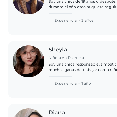
Soy una chica de 19 años q después d
durante el año escolar quiere segui
verano , tengo experiencia tanto s
soy voluntaria..
Experiencia: > 3 años
Sheyla
Niñera en Palencia
Soy una chica responsable, simpáti
muchas ganas de trabajar como niñ
tiempo con niños y crear un ambient
lleno de cariño...
Experiencia: < 1 año
Diana