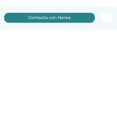
Contacta con Nerea
Español
Cómo funciona
Ayuda
Términos y Privacidad
Precios
Datos de la empresa
Babysits para Empresas
Normas de la comunidad