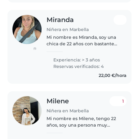
actividades como dibujar, leer..
Miranda
Niñera en Marbella
Mi nombre es Miranda, soy una
chica de 22 años con bastante
(1)
experiencia en niños, (clases
extraescolares en colegios,
Experiencia: > 3 años
campamento de verano de 3 a 12
Reservas verificados: 4
años, guarderia de 0 a 3 años y..
22,00 €/hora
Milene
1
Niñera en Marbella
Mi nombre es Milene, tengo 22
años, soy una persona muy
alegre, me llevo muy bien con
los niñ@s, me gusta mucho la