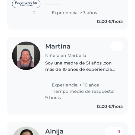
ultimo año de carrera de
Favorito de las
familias
Arquitectura y he estado un año
Experiencia: > 3 años
(1)
estudiando en Polonia. Trabajo
12,00 €/hora
de niñera en mis tiempos libres
y..
Martina
Niñera en Marbella
Soy una madre de 51 años ,con
más de 10 años de experiencia
en el cuidado de niños de todas
las edades. Me encanta leerles
Experiencia: > 10 años
historias y ayudar con las tareas.
Tiempo medio de respuesta:
También puedo cocinar..
9 horas
12,00 €/hora
Alnija
11