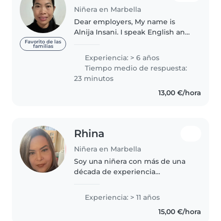
Niñera en Marbella
Dear employers, My name is
Alnija Insani. I speak English and
Spanish. I am looking for a
Favorito de las
familias
permanent job every saturday
Experiencia: > 6 años
and sunday starting August. I do
Tiempo medio de respuesta:
babysitting, cook and cleaning...
23 minutos
13,00 €/hora
Rhina
Niñera en Marbella
Soy una niñera con más de una
década de experiencia
trabajando con niños de
primaria. Soy una persona
Experiencia: > 11 años
responsable, paciente y
15,00 €/hora
amigable que disfruta de