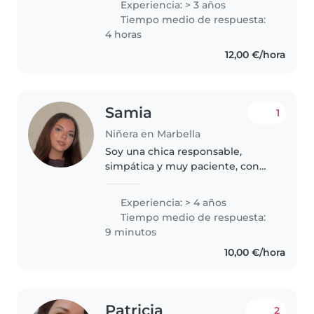
Experiencia: > 3 años
música, cantar, bailar, pintar,
Tiempo medio de respuesta:
jugar con plastilina, etc, me
4 horas
llevaré..
12,00 €/hora
Samia
1
Niñera en Marbella
Soy una chica responsable,
simpática y muy paciente, con
facilidad para conectar con los
niños. Me gusta crear un
Experiencia: > 4 años
ambiente tranquilo, seguro y
Tiempo medio de respuesta:
divertido donde se sientan
9 minutos
cómodos, escuchados..
10,00 €/hora
Patricia
2