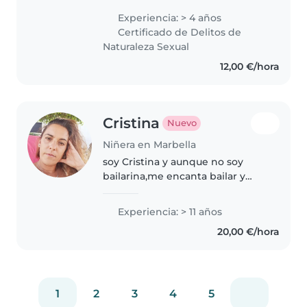
de experiencia cuidando niños
Experiencia: > 4 años
de todas las edades, desde
Certificado de Delitos de
bebés hasta preescolares,
Naturaleza Sexual
además del..
12,00 €/hora
Cristina
Nuevo
Niñera en Marbella
soy Cristina y aunque no soy
bailarina,me encanta bailar y
hacer a los peques reir a rabiar.
No soy payasa pero me gusta la
Experiencia: > 11 años
guasa,y te puedo sorprender con
20,00 €/hora
cualquier cosa,un nuevo..
1
2
3
4
5