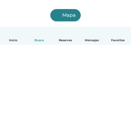
Mapa
Inicio
Busca
Reservas
Mensajes
Favoritos
Español
Cómo funciona
Ayuda
Términos y Privacidad
Precios
Datos de la empresa
Babysits para Empresas
Normas de la comunidad