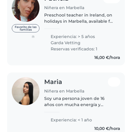
Niñera en Marbella
Preschool teacher in Ireland, on
holidays in Marbella, available full
time I've references and Garda
Favorito de las
familias
vetting Preschool teacher I love
Experiencia: > 5 años
(1)
pets and my hobbies are
Garda Vetting
reading , hiking or do..
Reservas verificados: 1
16,00 €/hora
Maria
Niñera en Marbella
Soy una persona joven de 16
años con mucha energía y
entusiasmo para cuidar a los
niños. Aunque no tengo
Experiencia: < 1 año
experiencia previa como niñera,
10,00 €/hora
me considero una persona