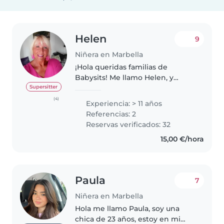
Helen
9
Niñera en Marbella
¡Hola queridas familias de
Babysits! Me llamo Helen, y
tengo muchos años de
Supersitter
experiencia cuidando y
(4)
Experiencia: > 11 años
enseñando a niños de todas las
Referencias: 2
edades y nacionalidades. He
Reservas verificados: 32
vivido 29 años en Estados..
15,00 €/hora
Paula
7
Niñera en Marbella
Hola me llamo Paula, soy una
chica de 23 años, estoy en mi