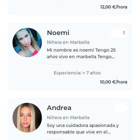
Acompaño con respeto, juegos y
12,00 €/hora
amor. Hablo español, inglés,
italiano,..
Noemi
1
Niñera en Marbella
Mi nombre es noemi Tengo 25
años vivo en marbella Tengo
experiencia con niños. Me
encanta mi profesión a la cual le
Experiencia: > 7 años
tengo mucha pasión. Soy
10,00 €/hora
cariñosa simpática y paciente No
dudes en..
Andrea
Niñera en Marbella
Soy una cuidadora apasionada y
responsable que vive en el
barrio. Cuento con cuatro años