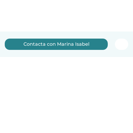
Contacta con Marina Isabel
Español
Cómo funciona
Ayuda
Términos y Privacidad
Precios
Datos de la empresa