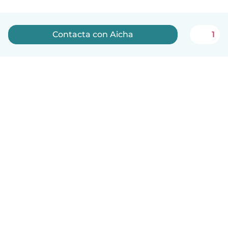
Contacta con Aicha
1
Español
Cómo funciona
Ayuda
Términos y Privacidad
Precios
Datos de la empresa
Babysits para Empresas
Normas de la comunidad