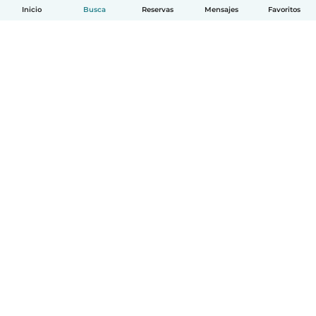
Inicio
Busca
Reservas
Mensajes
Favoritos
Español
Cómo funciona
Ayuda
Términos y Privacidad
Precios
Datos de la empresa
Babysits para Empresas
Normas de la comunidad
© Babysits B.V.