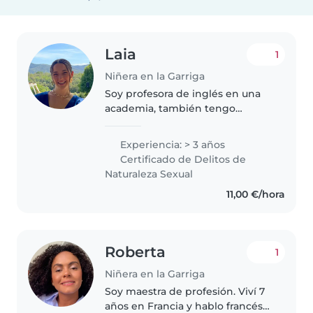
Laia
1
Niñera en la Garriga
Soy profesora de inglés en una
academia, también tengo
experiencia de monitora de
comedor escolar y monitora de
Experiencia: > 3 años
ocio y tiempo libre. También
Certificado de Delitos de
llevo muchos años haciendo
Naturaleza Sexual
clases de repaso..
11,00 €/hora
Roberta
1
Niñera en la Garriga
Soy maestra de profesión. Viví 7
años en Francia y hablo francés