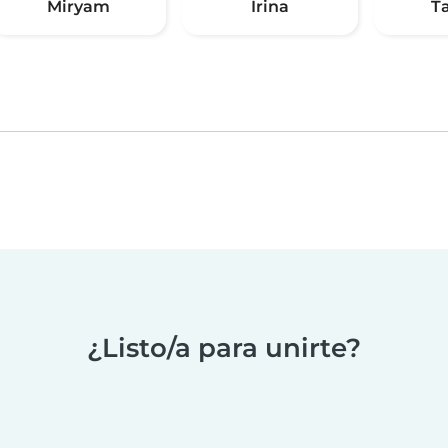
Miryam
Irina
T
¿Listo/a para unirte?