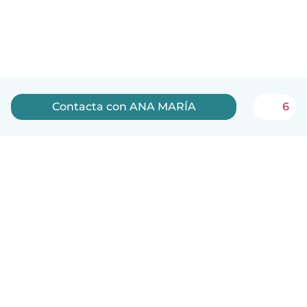
Contacta con ANA MARÍA
6
Español
Cómo funciona
Ayuda
Términos y Privacidad
Precios
Datos de la empresa