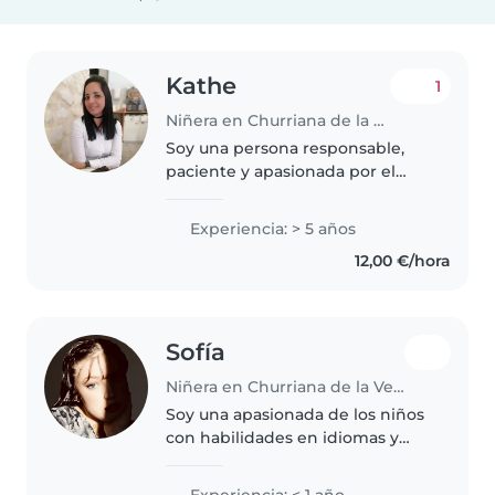
Kathe
1
Niñera en Churriana de la Vega
Soy una persona responsable,
paciente y apasionada por el
cuidado de los niños. Cuento con
más de 6 años de experiencia en
Experiencia: > 5 años
el cuidado de niños de
12,00 €/hora
diferentes edades, desde bebés
hasta..
Sofía
Niñera en Churriana de la Vega
Soy una apasionada de los niños
con habilidades en idiomas y
creatividad. Puedo entretener y
ayudar a los más pequeños con
Experiencia: < 1 año