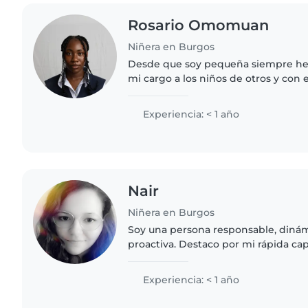
Rosario Omomuan
Niñera en Burgos
Desde que soy pequeña siempre he 
mi cargo a los niños de otros y con
hace fácil cuidar de ellos porque he
comprenderlos. Se podría..
Experiencia: < 1 año
Nair
Niñera en Burgos
Soy una persona responsable, dinámi
proactiva. Destaco por mi rápida ca
aprendizaje, actitud positiva y comp
Me considero creativa, con..
Experiencia: < 1 año