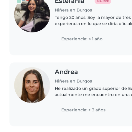
Estefania
Nuevo
Niñera en Burgos
Tengo 20 años. Soy la mayor de tre
experiencia en lo que se diría ofici
he sabido cuidar a primos pequeños
Experiencia: < 1 año
Andrea
Niñera en Burgos
He realizado un grado superior de Ed
actualmente me encuentro en una c
de Educación infantil. Busco ganar 
tiempo libre de la..
Experiencia: > 3 años