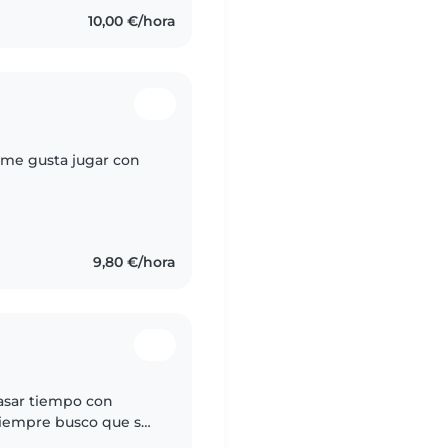
10,00 €/hora
 me gusta jugar con
9,80 €/hora
asar tiempo con
 siempre busco que se
ecial idiomas. Tengo