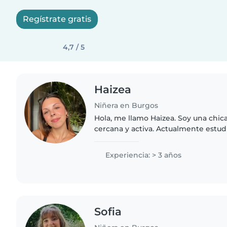
Regístrate gratis
4,7 / 5
Haizea
Niñera en Burgos
Hola, me llamo Haizea. Soy una chica
cercana y activa. Actualmente estud
de Danza Ana Laguna y estoy cursa
de el Grado..
Experiencia: > 3 años
Sofia