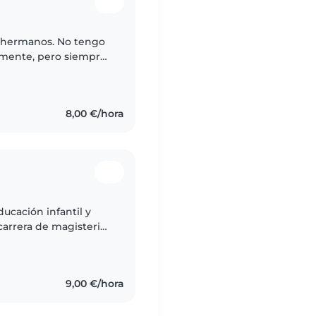
s hermanos. No tengo
almente, pero siempre
 con constancia.
8,00 €/hora
ucación infantil y
arrera de magisterio
dinero y ocupar mi
9,00 €/hora