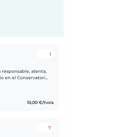
1
 responsable, atenta,
io en el Conservatorio
ndo el segundo año
10,00 €/hora
7