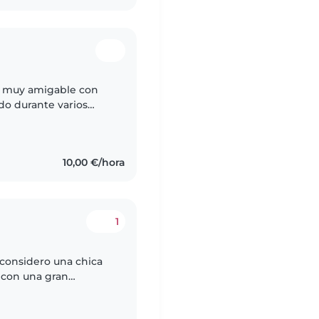
y muy amigable con
do durante varios
es trabajaban. Se de
10,00 €/hora
1
 con una gran
ón infantil. Me