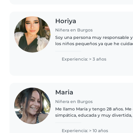
Horiya
Niñera en Burgos
Soy una persona muy responsable 
los niños pequeños ya que he cuida
años a mis sobrinos ya que sus padr
las necesidades y como..
Experiencia: > 3 años
Maria
Niñera en Burgos
Me llamo María y tengo 28 años. Me considero una chica
simpática, educada y muy divertida,
vocación por el cuidado y la educaci
encanta pasar tiempo con..
Experiencia: > 10 años