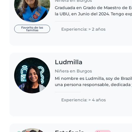
Niñera en Burgos
Graduada en Grado de Maestro de Ed
la UBU, en Junio del 2024. Tengo ex
de 0 a 5 años, además, trabaje com
septiembre del 2023 a..
Favorito de las
Experiencia: > 2 años
familias
Ludmilla
Niñera en Burgos
Mi nombre es Ludmilla, soy de Brazil
una persona responsable, dedicada
gusta trabajar con niños porque di
crecimiento, enseñarles..
Experiencia: > 4 años