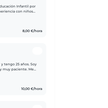
ucación Infantil por
periencia con niños
o niñera desde
8,00 €/hora
 y tengo 25 años. Soy
 y muy paciente. Me
sfruto acompañar su
10,00 €/hora