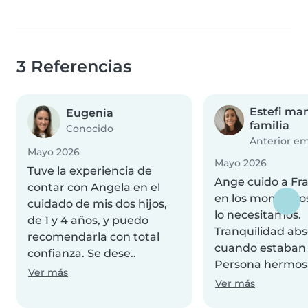
3 Referencias
Estefi ma
Eugenia
familia
Conocido
Anterior e
Mayo 2026
Mayo 2026
Tuve la experiencia de
Ange cuido a Fra
contar con Angela en el
en los momento
cuidado de mis dos hijos,
lo necesitamos.
de 1 y 4 años, y puedo
Tranquilidad abs
recomendarla con total
cuando estaban c
confianza. Se dese..
Persona hermosa
Ver más
Ver más