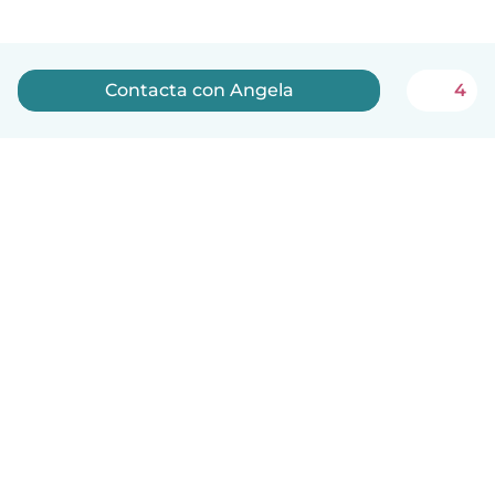
Contacta con Angela
4
Español
Cómo funciona
Ayuda
Términos y Privacidad
Precios
Datos de la empresa
Babysits para Empresas
Normas de la comunidad