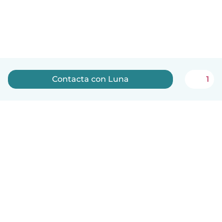
Contacta con Luna
1
Español
Cómo funciona
Ayuda
Términos y Privacidad
Precios
Datos de la empresa