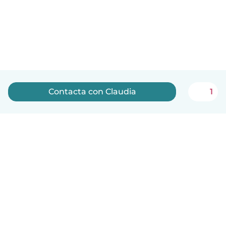
Contacta con Claudia
1
Español
Cómo funciona
Ayuda
Términos y Privacidad